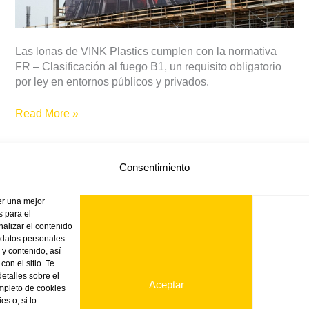
Las lonas de VINK Plastics cumplen con la normativa
FR – Clasificación al fuego B1, un requisito obligatorio
por ley en entornos públicos y privados.
Read More »
Consentimiento
er una mejor
 para el
nalizar el contenido
 datos personales
TIENDA ONLINE
VINK
NOTICIAS
PRODUC
 y contenido, así
on el sitio. Te
etalles sobre el
Aceptar
ompleto de cookies
es o, si lo