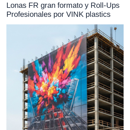
Lonas FR gran formato y Roll-Ups
Lonas
FR
Profesionales por VINK plastics
gran
formato
y
Roll-
Ups
Profesionales
por
VINK
plastics