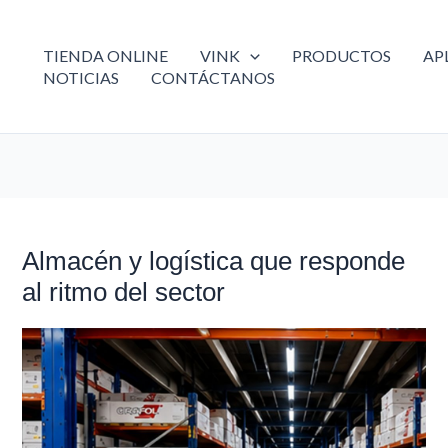
TIENDA ONLINE
VINK
PRODUCTOS
AP
NOTICIAS
CONTÁCTANOS
Almacén y logística que responde
Almacén
y
al ritmo del sector
logística
que
responde
al
ritmo
del
sector