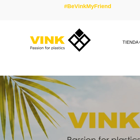
#BeVinkMyFriend
TIENDA