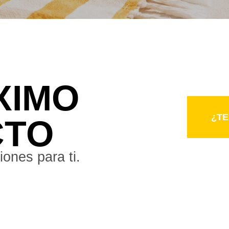
XIMO
¿T
¿T
CTO
ones para ti.