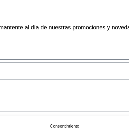
 y mantente al día de nuestras promociones y nove
rtas especiales
Consentimiento
sonales con la finalidad de recibir comunicaciones comerciale