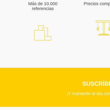
Más de 10.000
Precios compe
referencias
SUSCRÍB
¡Y mantente al día co