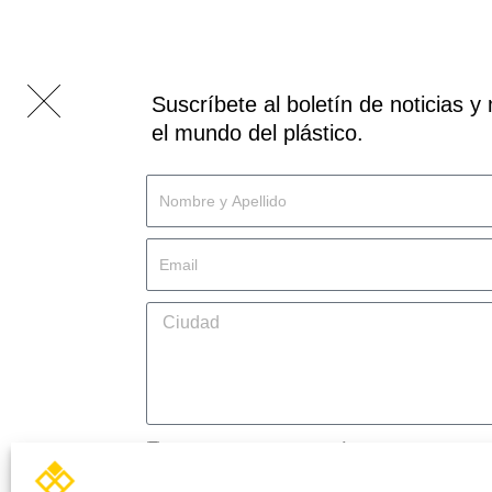
Suscríbete al boletín de noticias
el mundo del plástico.
Name
Apellido
Email
Message
Recibir
*Quiero recibir el Boletín de noticias y ofe
Autorizo
*AUTORIZO el tratamiento de mis datos per