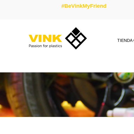
#BeVinkMyFriend
TIENDA