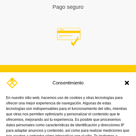
Pago seguro
Consentimiento
SUSCRÍBETE A NUESTRA
NEWSLETTER
En nuestro sitio web, hacemos uso de cookies y otras tecnologías para
ofrecer una mejor experiencia de navegación. Algunas de estas
¡Y mantente al día con nuestras noticias,
tecnologías son indispensables para el funcionamiento del sitio, mientras
promociones y próximos eventos.
que otras nos permiten optimizarlo y personalizar el contenido que te
ofrecemos, mejorando así tu experiencia. Es posible que procesemos
datos personales como características de identificación y direcciones IP
para adaptar anuncios y contenido, así como para realizar mediciones que