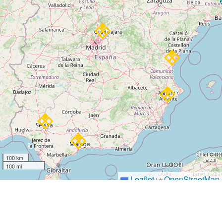
100 km
100 mi
Leaflet
OpenStreetMap
|
©