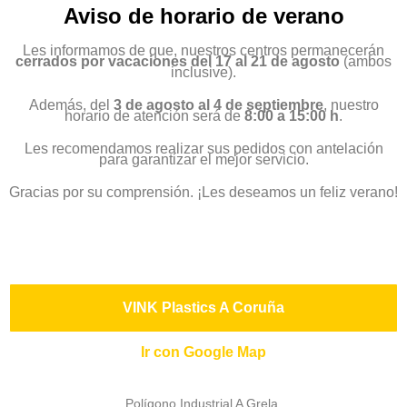
Aviso de horario de verano
Les informamos de que, nuestros centros permanecerán
cerrados por vacaciones del 17 al 21 de agosto
(ambos
inclusive).
Además, del
3 de agosto al 4 de septiembre
, nuestro
horario de atención será de
8:00 a 15:00 h
.
Les recomendamos realizar sus pedidos con antelación
para garantizar el mejor servicio.
Gracias por su comprensión. ¡Les deseamos un feliz verano!
VINK Plastics A Coruña
Ir con Google Map
Polígono Industrial A Grela.