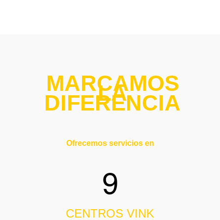
MARCAMOS
LA
DIFERENCIA
Ofrecemos servicios en
9
CENTROS VINK