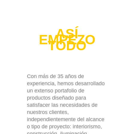
ASÍ
EMPEZO
TODO
Con más de 35 años de
experiencia, hemos desarrollado
un extenso portafolio de
productos diseñado para
satisfacer las necesidades de
nuestros clientes,
independientemente del alcance
o tipo de proyecto: interiorismo,
construcción, iluminación,