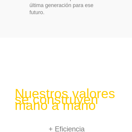
última generación para ese
futuro.
Nuestros valores
se construyen
mano a mano
+ Eficiencia