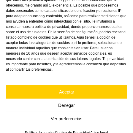
que otras nos permiten optimizarlo y personalizar el contenido que te
ofrecemos, mejorando así tu experiencia. Es posible que procesemos
datos personales como características de identificación y direcciones IP
para adaptar anuncios y contenido, así como para realizar mediciones que
nos ayuden a entender cómo interactúas con el sitio. Te invitamos a
consultar nuestra política de privacidad, donde proporcionamos detalles
Recibir
*Quiero recibir el Boletín de noticias y ofertas
sobre el uso de tus datos. En la sección de configuración, podrás revisar el
listado completo de cookies que utilizamos. Aquí tienes la opción de
especiales
aceptar todas las categorías de cookies o, si lo prefieres, seleccionar de
manera individual aquellas que consientes en usar. Para usuarios
Autorizo
*AUTORIZO el tratamiento de mis datos personales
menores de 16 años que deseen aceptar servicios opcionales, es
con la finalidad de recibir comunicaciones
necesario contar con la autorización de sus tutores legales. Tu privacidad
es importante para nosotros, y te agradecemos la confianza que depositas
comerciales, incluido por correo electrónico y medios
al compartir tus preferencias.
de comunicación electrónica equivalentes.
Suscripción
Aceptar
Información básica sobre Protección de datos
Denegar
Responsable
: VINK PLASTICS SPAIN, SLU; Finalidad: El envío de
comunicaciones comerciales; Derechos: Tiene derecho a acceder,
Ver preferencias
rectificar y suprimir los datos, así como otros derechos, como se
explica en la información adicional; Información adicional: Puede
consultar la información adicional y detallada sobre Protección de
Política de cookies
Política de Privacidad
Aviso legal