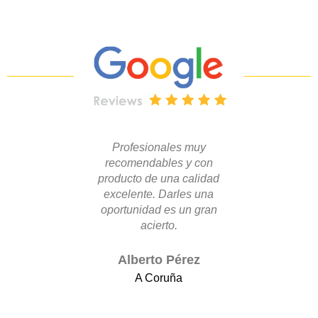
Profesionales muy
Los mater
recomendables y con
ofrece
producto de una calidad
profesionales
excelente. Darles una
y comunicac
oportunidad es un gran
como: fo
acierto.
espesores,
soportes o 
han facilitad
Alberto Pérez
para la com
A Coruña
imagen corp
nuestros c