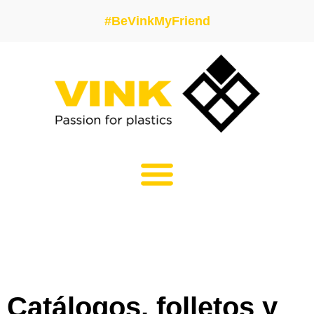
#BeVinkMyFriend
Catálogos, folletos y