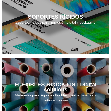
SOPORTES RÍGIDOS
Descarga el catálogo · 2026
Soportes rígidos para impresión digital y packaging
FLEXIBLES STOCK LIST Digital
solutions
Descarga el catálogo · 2026
Materiales para soportes flexibles, vinilos, láminas y
cintas adhesivas