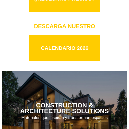
DESCARGA NUESTRO
CALENDARIO 2026
CALENDARIO 2026
CONSTRUCTION &
ARCHITECTURE SOLUTIONS
Descarga el catálogo · 2025
Materiales que inspiran y transforman espacios