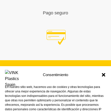
Pago seguro
Consentimiento
SUSCRÍBETE A NUESTRA
NEWSLETTER
En nuestro sitio web, hacemos uso de cookies y otras tecnologías para
ofrecer una mejor experiencia de navegación. Algunas de estas
¡Y mantente al día con nuestras noticias,
tecnologías son indispensables para el funcionamiento del sitio, mientras
promociones y próximos eventos.
que otras nos permiten optimizarlo y personalizar el contenido que te
ofrecemos, mejorando así tu experiencia. Es posible que procesemos
datos personales como características de identificación y direcciones IP