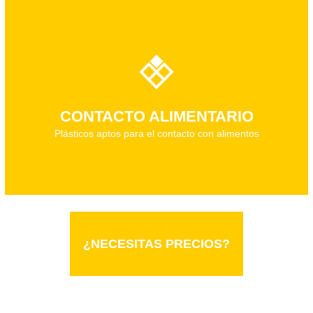
Descarga el documento técnico
CONTACTO ALIMENTARIO
Plásticos aptos para el contacto con alimentos
¿NECESITAS PRECIOS?
¿NECESITAS PRECIOS?