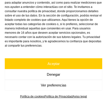
para adaptar anuncios y contenido, así como para realizar mediciones que
nos ayuden a entender cómo interactúas con el sitio. Te invitamos a
consultar nuestra política de privacidad, donde proporcionamos detalles
sobre el uso de tus datos. En la sección de configuración, podrás revisar el
listado completo de cookies que utilizamos. Aquí tienes la opción de
aceptar todas las categorías de cookies o, si lo prefieres, seleccionar de
manera individual aquellas que consientes en usar. Para usuarios
menores de 16 años que deseen aceptar servicios opcionales, es
necesario contar con la autorización de sus tutores legales. Tu privacidad
es importante para nosotros, y te agradecemos la confianza que depositas
Linkedin
Directions
Youtube
al compartir tus preferencias.
Aceptar
Denegar
Ver preferencias
Política de cookies
Política de Privacidad
Aviso legal
Copyright ©
2026
VINK Plastics Spain S.L.U.