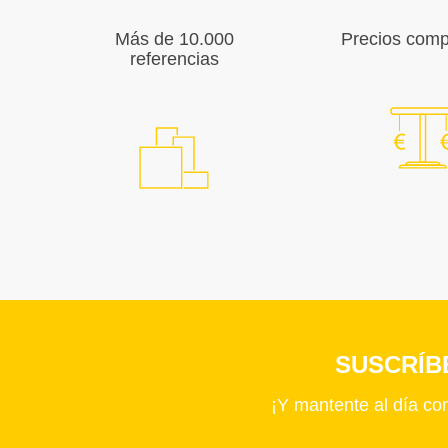
Más de 10.000
Precios compe
referencias
SUSCRÍB
¡Y mantente al día co