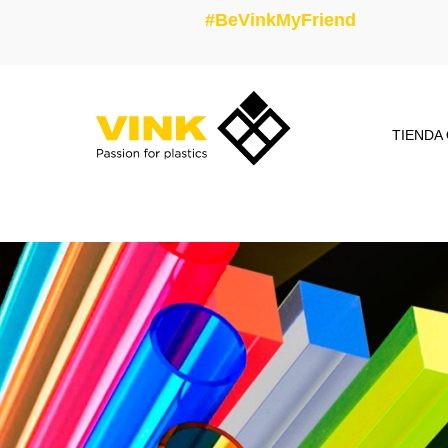
#BeVinkMyFriend
TIENDA