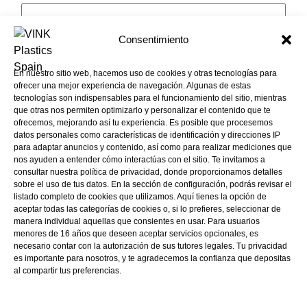
Name
Apellido
Consentimiento
Email
En nuestro sitio web, hacemos uso de cookies y otras tecnologías para
ofrecer una mejor experiencia de navegación. Algunas de estas
Message
tecnologías son indispensables para el funcionamiento del sitio, mientras
que otras nos permiten optimizarlo y personalizar el contenido que te
ofrecemos, mejorando así tu experiencia. Es posible que procesemos
datos personales como características de identificación y direcciones IP
para adaptar anuncios y contenido, así como para realizar mediciones que
nos ayuden a entender cómo interactúas con el sitio. Te invitamos a
consultar nuestra política de privacidad, donde proporcionamos detalles
Recibir
*Quiero recibir el Boletín de noticias y ofertas
sobre el uso de tus datos. En la sección de configuración, podrás revisar el
especiales
listado completo de cookies que utilizamos. Aquí tienes la opción de
aceptar todas las categorías de cookies o, si lo prefieres, seleccionar de
Autorizo
*AUTORIZO el tratamiento de mis datos personales
manera individual aquellas que consientes en usar. Para usuarios
con la finalidad de recibir comunicaciones
menores de 16 años que deseen aceptar servicios opcionales, es
necesario contar con la autorización de sus tutores legales. Tu privacidad
comerciales, incluido por correo electrónico y medios
es importante para nosotros, y te agradecemos la confianza que depositas
de comunicación electrónica equivalentes.
al compartir tus preferencias.
Suscripción