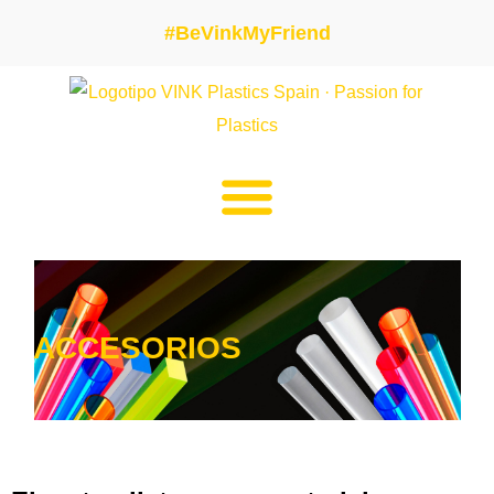
#BeVinkMyFriend
ACCESORIOS