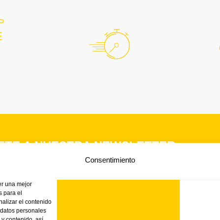
ETE A NUESTRA NEWSLETTER
Consentimiento
n nuestras noticias, promociones y próximos eventos.
er una mejor
 para el
nalizar el contenido
 datos personales
 y contenido, así