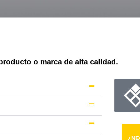
roducto o marca de alta calidad.
¿NE
¿NE