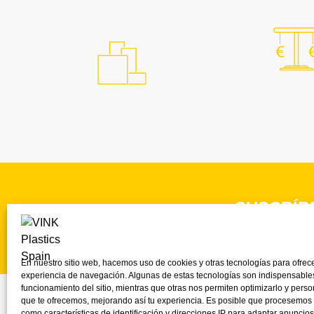
SUSCRÍB
¡Y mantente al día co
En nuestro sitio web, hacemos uso de cookies y otras tecnologías para ofrec
experiencia de navegación. Algunas de estas tecnologías son indispensables
funcionamiento del sitio, mientras que otras nos permiten optimizarlo y perso
que te ofrecemos, mejorando así tu experiencia. Es posible que procesemos
como características de identificación y direcciones IP para adaptar anuncios