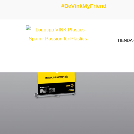
#BeVinkMyFriend
TIENDA