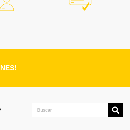
NES!
Search
O