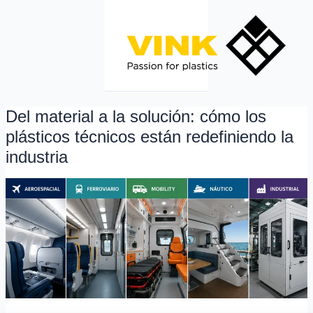
Ir
al
contenido
Del material a la solución: cómo los
Del
material
plásticos técnicos están redefiniendo la
a
industria
la
solución:
cómo
los
plásticos
técnicos
están
redefiniendo
la
industria