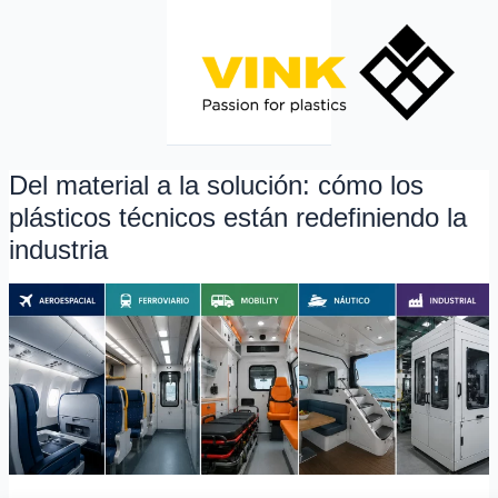
Ir
al
contenido
Del material a la solución: cómo los
Del
material
plásticos técnicos están redefiniendo la
a
industria
la
solución:
cómo
los
plásticos
técnicos
están
redefiniendo
la
industria