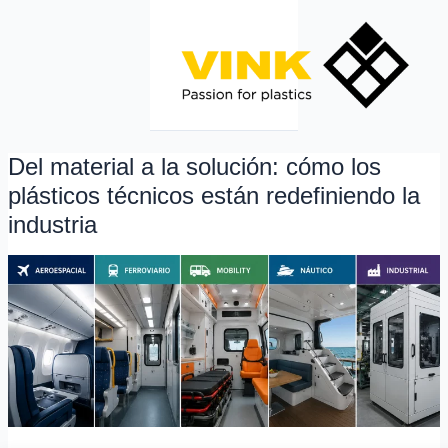
Ir
al
contenido
Del material a la solución: cómo los
Del
material
plásticos técnicos están redefiniendo la
a
industria
la
solución:
cómo
los
plásticos
técnicos
están
redefiniendo
la
industria