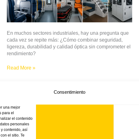
están
redefiniendo
la
industria
En muchos sectores industriales, hay una pregunta que
cada vez se repite más: ¿Cómo combinar seguridad,
ligereza, durabilidad y calidad óptica sin comprometer el
rendimiento?
Read More »
Consentimiento
er una mejor
 para el
nalizar el contenido
 datos personales
TIENDA ONLINE
VINK
NOTICIAS
PRODUC
 y contenido, así
on el sitio. Te