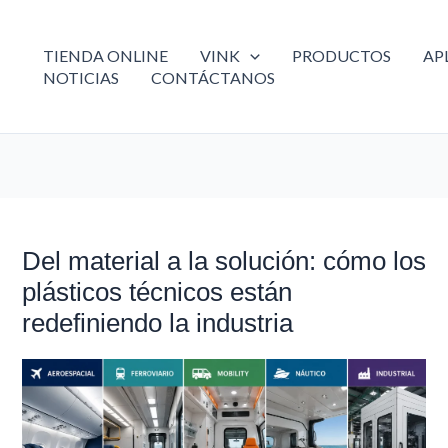
TIENDA ONLINE
VINK
PRODUCTOS
AP
NOTICIAS
CONTÁCTANOS
Del material a la solución: cómo los
Del
material
plásticos técnicos están
a
redefiniendo la industria
la
solución:
cómo
los
plásticos
técnicos