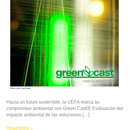
hacia
un
futuro
sostenible
Hacia un futuro sostenible, la UEFA marca su
compromiso ambiental con Green CastⓇ Evaluación del
impacto ambiental de las soluciones […]
Read More »