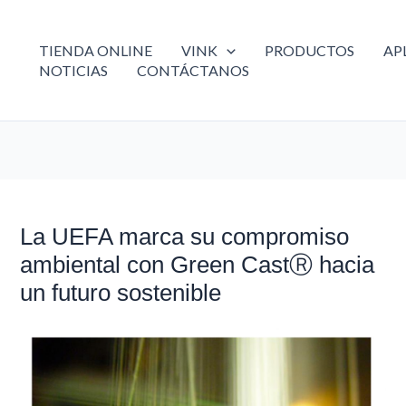
TIENDA ONLINE
VINK
PRODUCTOS
AP
NOTICIAS
CONTÁCTANOS
La UEFA marca su compromiso
La
UEFA
ambiental con Green CastⓇ hacia
marca
un futuro sostenible
su
compromiso
ambiental
con
Green
CastⓇ