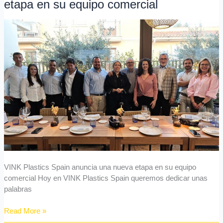
etapa en su equipo comercial
Spain
anuncia
una
nueva
etapa
en
su
equipo
comercial
VINK Plastics Spain anuncia una nueva etapa en su equipo
comercial Hoy en VINK Plastics Spain queremos dedicar unas
palabras
Read More »