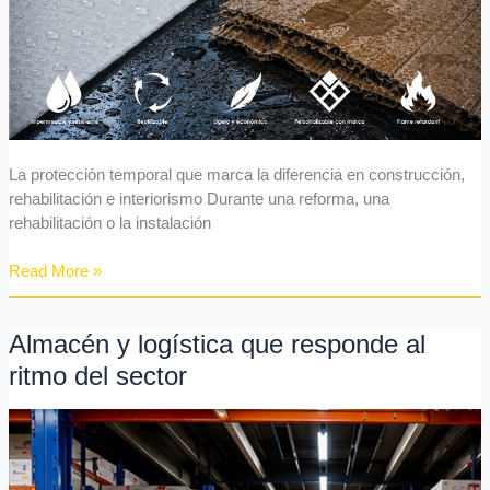
La protección temporal que marca la diferencia en construcción,
rehabilitación e interiorismo Durante una reforma, una
rehabilitación o la instalación
Read More »
Almacén y logística que responde al
Almacén
y
ritmo del sector
logística
que
responde
al
ritmo