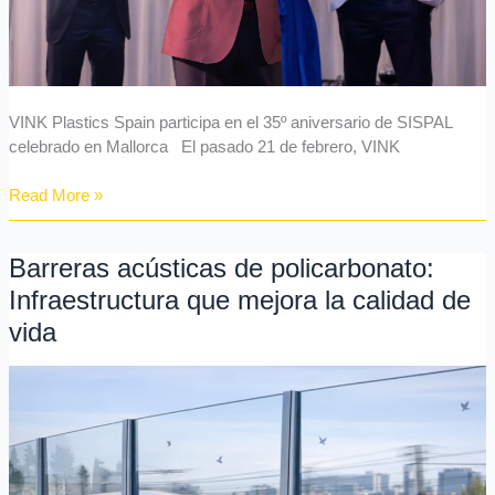
Mallorca
VINK Plastics Spain participa en el 35º aniversario de SISPAL
celebrado en Mallorca El pasado 21 de febrero, VINK
Read More »
Barreras acústicas de policarbonato:
Barreras
acústicas
Infraestructura que mejora la calidad de
de
vida
policarbonato:
Infraestructura
que
mejora
la
calidad
de