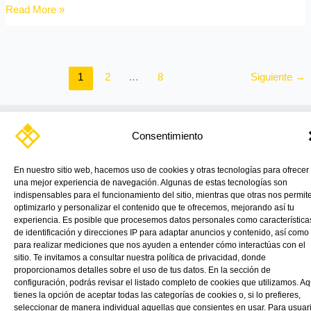
Read More »
1
2
…
8
Siguiente
→
Consentimiento
En nuestro sitio web, hacemos uso de cookies y otras tecnologías para ofrecer
una mejor experiencia de navegación. Algunas de estas tecnologías son
indispensables para el funcionamiento del sitio, mientras que otras nos permit
TIENDA ONLINE
PRODUCTOS
APLICACIONES
CATÁLOGOS
NOTICIAS
CONTÁCTANOS
VINK
optimizarlo y personalizar el contenido que te ofrecemos, mejorando así tu
experiencia. Es posible que procesemos datos personales como característica
de identificación y direcciones IP para adaptar anuncios y contenido, así como
para realizar mediciones que nos ayuden a entender cómo interactúas con el
sitio. Te invitamos a consultar nuestra política de privacidad, donde
proporcionamos detalles sobre el uso de tus datos. En la sección de
configuración, podrás revisar el listado completo de cookies que utilizamos. Aq
tienes la opción de aceptar todas las categorías de cookies o, si lo prefieres,
seleccionar de manera individual aquellas que consientes en usar. Para usuar