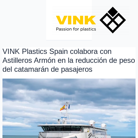
Ir
al
contenido
VINK Plastics Spain colabora con
VINK
Plastics
Astilleros Armón en la reducción de peso
Spain
del catamarán de pasajeros
colabora
con
Astilleros
Armón
en
la
reducción
de
peso
del