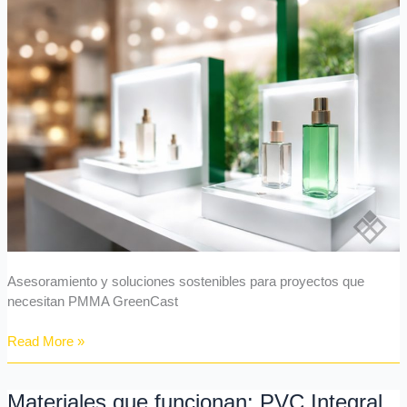
las
ideas
de
los
proyectos
de
hoy
Asesoramiento y soluciones sostenibles para proyectos que
necesitan PMMA GreenCast
Read More »
Materiales que funcionan: PVC Integral
Materiales