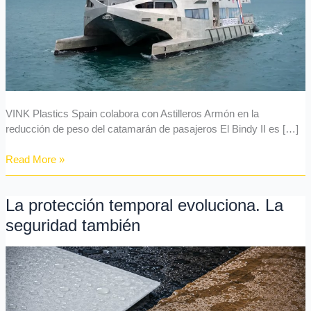
catamarán
de
pasajeros
VINK Plastics Spain colabora con Astilleros Armón en la
reducción de peso del catamarán de pasajeros El Bindy II es […]
Read More »
La protección temporal evoluciona. La
La
protección
seguridad también
temporal
evoluciona.
La
seguridad
también