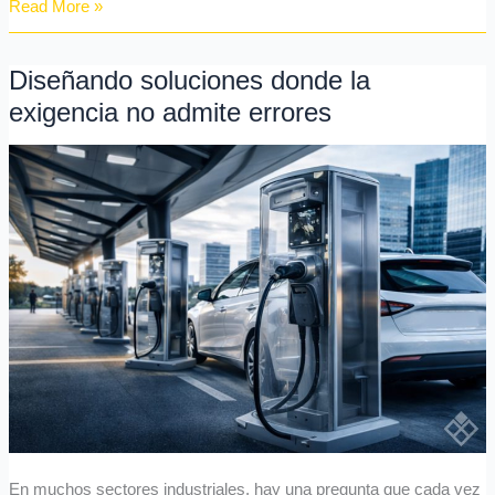
Read More »
Diseñando soluciones donde la
Diseñando
soluciones
exigencia no admite errores
donde
la
exigencia
no
admite
errores
En muchos sectores industriales, hay una pregunta que cada vez