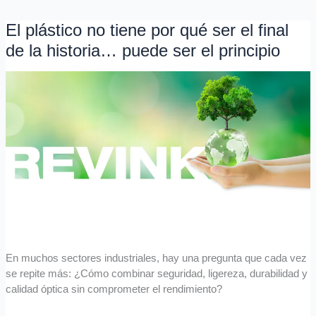
El plástico no tiene por qué ser el final
El
plástico
de la historia… puede ser el principio
no
tiene
por
qué
ser
el
final
de
la
historia…
puede
ser
el
En muchos sectores industriales, hay una pregunta que cada vez
principio
se repite más: ¿Cómo combinar seguridad, ligereza, durabilidad y
calidad óptica sin comprometer el rendimiento?