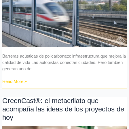
vida
Barreras acústicas de policarbonato: infraestructura que mejora la
calidad de vida Las autopistas conectan ciudades. Pero también
generan uno de
Read More »
GreenCast®: el metacrilato que
GreenCast®:
el
acompaña las ideas de los proyectos de
metacrilato
hoy
que
acompaña