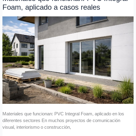
que
Foam, aplicado a casos reales
funcionan:
PVC
Integral
Foam,
aplicado
a
casos
reales
Materiales que funcionan: PVC Integral Foam, aplicado en los
diferentes sectores En muchos proyectos de comunicación
visual, interiorismo o construcción,