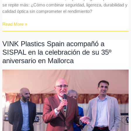
se repite más: ¿Cómo combinar seguridad, ligereza, durabilidad y
calidad óptica sin comprometer el rendimiento?
Read More »
VINK Plastics Spain acompañó a
VINK
Plastics
SISPAL en la celebración de su 35º
Spain
aniversario en Mallorca
acompañó
a
SISPAL
en
la
celebración
de
su
35º
aniversario
en