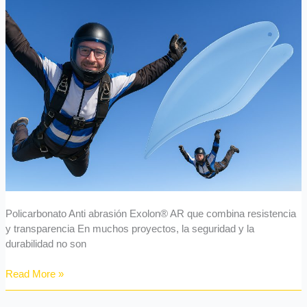
resistencia
y
transparencia
Exolon®
AR
Policarbonato Anti abrasión Exolon® AR que combina resistencia
y transparencia En muchos proyectos, la seguridad y la
durabilidad no son
Read More »