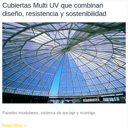
Cubiertas Multi UV que combinan
Cubiertas
Multi
diseño, resistencia y sostenibilidad
UV
que
combinan
diseño,
resistencia
y
sostenibilidad
Paneles modulares, sistema de anclaje y montaje.
Read More »