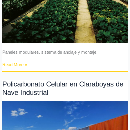
Paneles modulares, sistema de anclaje y montaje.
Read More »
Policarbonato Celular en Claraboyas de
Policarbonato
Celular
Nave Industrial
en
Claraboyas
de
Nave
Industrial