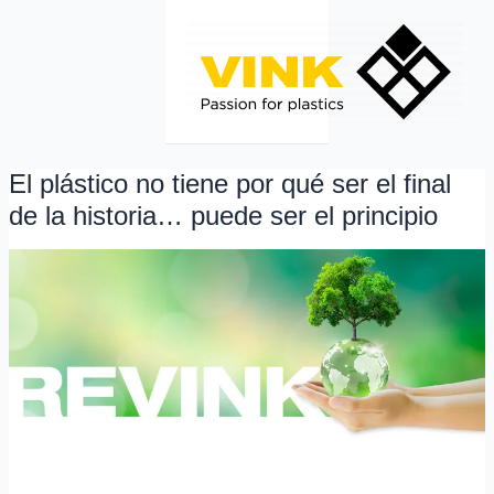
Ir
al
contenido
El plástico no tiene por qué ser el final
El
plástico
de la historia… puede ser el principio
no
tiene
por
qué
ser
el
final
de
la
historia…
puede