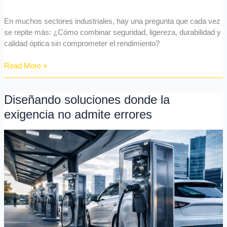
ser
el
En muchos sectores industriales, hay una pregunta que cada vez
principio
se repite más: ¿Cómo combinar seguridad, ligereza, durabilidad y
calidad óptica sin comprometer el rendimiento?
Read More »
Diseñando soluciones donde la
Diseñando
soluciones
exigencia no admite errores
donde
la
exigencia
no
admite
errores