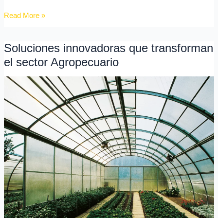
Read More »
Soluciones innovadoras que transforman
Soluciones
innovadoras
el sector Agropecuario
que
transforman
el
sector
Agropecuario