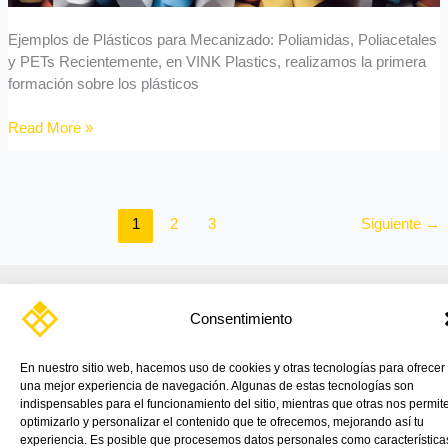
Ejemplos de Plásticos para Mecanizado: Poliamidas, Poliacetales
y PETs Recientemente, en VINK Plastics, realizamos la primera
formación sobre los plásticos
Read More »
1
2
3
Siguiente
→
Consentimiento
En nuestro sitio web, hacemos uso de cookies y otras tecnologías para ofrecer
una mejor experiencia de navegación. Algunas de estas tecnologías son
TIENDA ONLINE
PRODUCTOS
APLICACIONES
CATÁLOGOS
NOTICIAS
CONTÁCTANOS
VINK
indispensables para el funcionamiento del sitio, mientras que otras nos permit
optimizarlo y personalizar el contenido que te ofrecemos, mejorando así tu
experiencia. Es posible que procesemos datos personales como característica