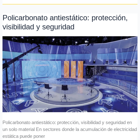
Policarbonato antiestático: protección,
Policarbonato
antiestático:
visibilidad y seguridad
protección,
visibilidad
y
seguridad
Policarbonato antiestático: protección, visibilidad y seguridad en
un solo material En sectores donde la acumulación de electricidad
estática puede poner