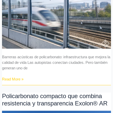
de
vida
Barreras acústicas de policarbonato: infraestructura que mejora la
calidad de vida Las autopistas conectan ciudades. Pero también
generan uno de
Read More »
Policarbonato compacto que combina
Policarbonato
compacto
resistencia y transparencia Exolon® AR
que
combina