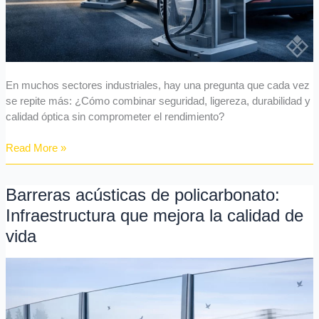
En muchos sectores industriales, hay una pregunta que cada vez
se repite más: ¿Cómo combinar seguridad, ligereza, durabilidad y
calidad óptica sin comprometer el rendimiento?
Read More »
Barreras acústicas de policarbonato:
Barreras
acústicas
Infraestructura que mejora la calidad de
de
vida
policarbonato:
Infraestructura
que
mejora
la
calidad