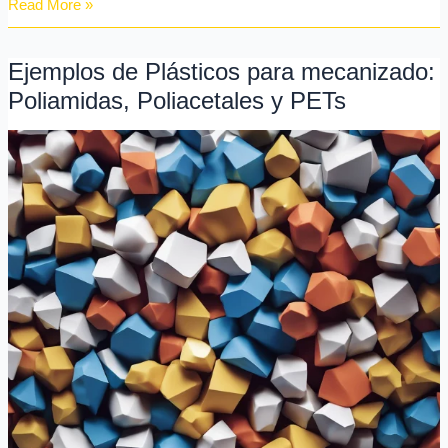
Read More »
Ejemplos de Plásticos para mecanizado:
Ejemplos
de
Poliamidas, Poliacetales y PETs
Plásticos
para
mecanizado:
Poliamidas,
Poliacetales
y
PETs