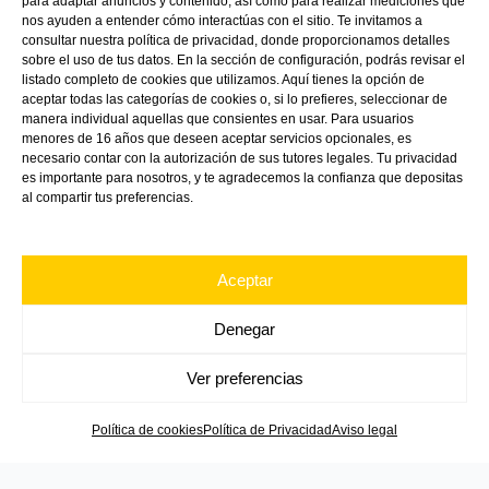
para adaptar anuncios y contenido, así como para realizar mediciones que
nos ayuden a entender cómo interactúas con el sitio. Te invitamos a
consultar nuestra política de privacidad, donde proporcionamos detalles
sobre el uso de tus datos. En la sección de configuración, podrás revisar el
listado completo de cookies que utilizamos. Aquí tienes la opción de
aceptar todas las categorías de cookies o, si lo prefieres, seleccionar de
manera individual aquellas que consientes en usar. Para usuarios
menores de 16 años que deseen aceptar servicios opcionales, es
necesario contar con la autorización de sus tutores legales. Tu privacidad
es importante para nosotros, y te agradecemos la confianza que depositas
Linkedin
Directions
Youtube
al compartir tus preferencias.
Aceptar
Denegar
Ver preferencias
Política de cookies
Política de Privacidad
Aviso legal
Copyright ©
2026
VINK Plastics Spain S.L.U.