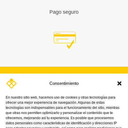
Pago seguro
Consentimiento
SUSCRÍBETE A NUESTRA
NEWSLETTER
En nuestro sitio web, hacemos uso de cookies y otras tecnologías para
ofrecer una mejor experiencia de navegación. Algunas de estas
¡Y mantente al día con nuestras noticias,
tecnologías son indispensables para el funcionamiento del sitio, mientras
promociones y próximos eventos.
que otras nos permiten optimizarlo y personalizar el contenido que te
ofrecemos, mejorando así tu experiencia. Es posible que procesemos
datos personales como características de identificación y direcciones IP