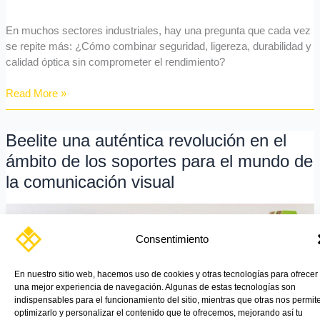
ser
el
En muchos sectores industriales, hay una pregunta que cada vez
principio
se repite más: ¿Cómo combinar seguridad, ligereza, durabilidad y
calidad óptica sin comprometer el rendimiento?
Read More »
Beelite una auténtica revolución en el
Beelite
una
ámbito de los soportes para el mundo de
auténtica
la comunicación visual
revolución
en
el
ámbito
Consentimiento
de
los
En nuestro sitio web, hacemos uso de cookies y otras tecnologías para ofrecer
soportes
una mejor experiencia de navegación. Algunas de estas tecnologías son
para
indispensables para el funcionamiento del sitio, mientras que otras nos permit
el
optimizarlo y personalizar el contenido que te ofrecemos, mejorando así tu