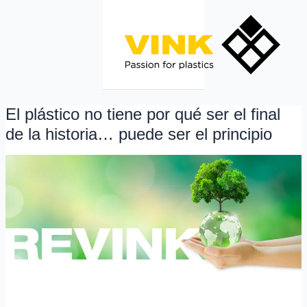
Ir
al
contenido
El plástico no tiene por qué ser el final
El
plástico
de la historia… puede ser el principio
no
tiene
por
qué
ser
el
final
de
la
historia…
puede