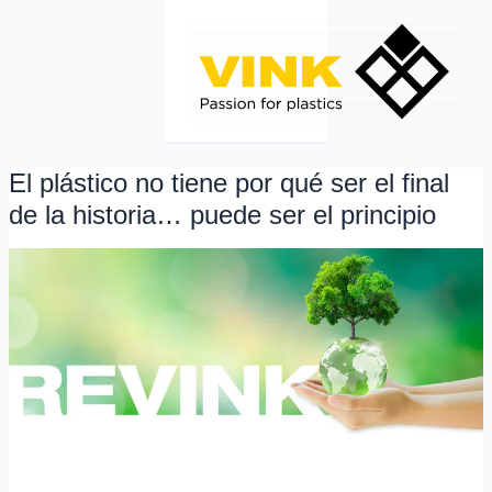
Ir
al
contenido
El plástico no tiene por qué ser el final
El
plástico
de la historia… puede ser el principio
no
tiene
por
qué
ser
el
final
de
la
historia…
puede