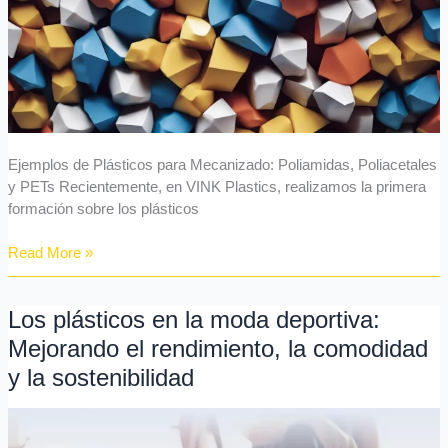
Ejemplos de Plásticos para Mecanizado: Poliamidas, Poliacetales
y PETs Recientemente, en VINK Plastics, realizamos la primera
formación sobre los plásticos
Read More »
Los plásticos en la moda deportiva:
Los
plásticos
Mejorando el rendimiento, la comodidad
en
y la sostenibilidad
la
moda
deportiva: