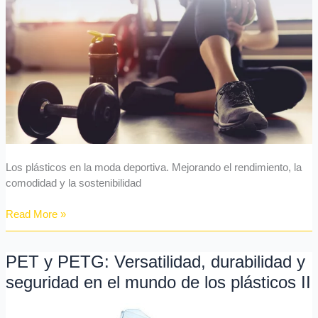
Mejorando
el
rendimiento,
la
comodidad
y
la
sostenibilidad
Los plásticos en la moda deportiva. Mejorando el rendimiento, la
comodidad y la sostenibilidad
Read More »
PET y PETG: Versatilidad, durabilidad y
PET
y
seguridad en el mundo de los plásticos II
PETG:
Versatilidad,