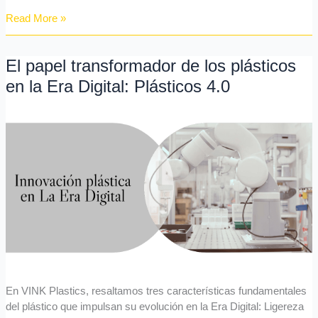
Read More »
El papel transformador de los plásticos
El
papel
en la Era Digital: Plásticos 4.0
transformador
de
los
plásticos
en
la
Era
Digital:
Plásticos
4.0
En VINK Plastics, resaltamos tres características fundamentales
del plástico que impulsan su evolución en la Era Digital: Ligereza