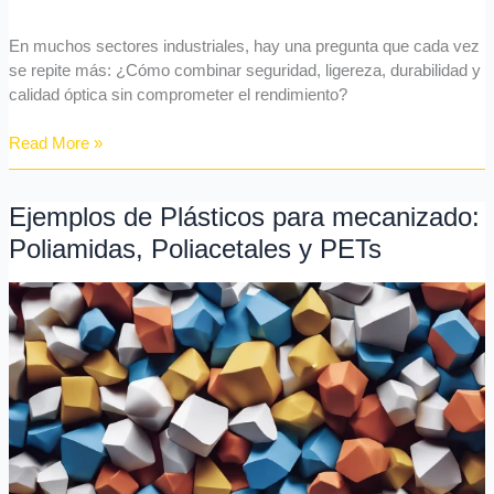
ser
el
En muchos sectores industriales, hay una pregunta que cada vez
principio
se repite más: ¿Cómo combinar seguridad, ligereza, durabilidad y
calidad óptica sin comprometer el rendimiento?
Read More »
Ejemplos de Plásticos para mecanizado:
Ejemplos
de
Poliamidas, Poliacetales y PETs
Plásticos
para
mecanizado:
Poliamidas,
Poliacetales
y
PETs