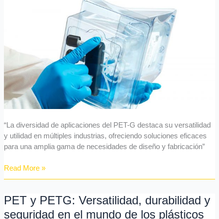
durabilidad
y
seguridad
en
el
mundo
de
los
plásticos
II
“La diversidad de aplicaciones del PET-G destaca su versatilidad
y utilidad en múltiples industrias, ofreciendo soluciones eficaces
para una amplia gama de necesidades de diseño y fabricación”
Read More »
PET y PETG: Versatilidad, durabilidad y
PET
y
seguridad en el mundo de los plásticos