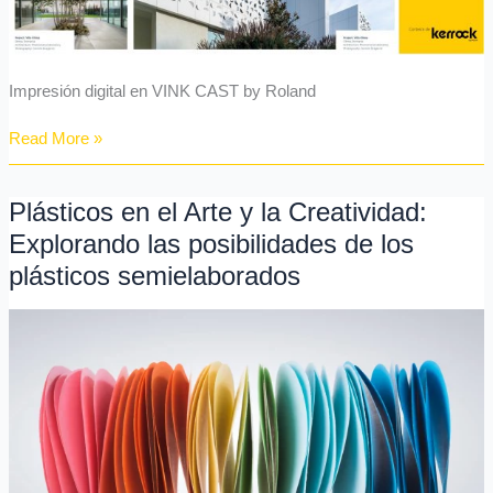
Impresión digital en VINK CAST by Roland
Read More »
Plásticos en el Arte y la Creatividad:
Plásticos
en
Explorando las posibilidades de los
el
plásticos semielaborados
Arte
y
la
Creatividad:
Explorando
las
posibilidades
de
los