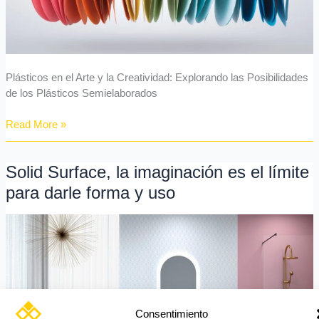
plásticos
semielaborados
Plásticos en el Arte y la Creatividad: Explorando las Posibilidades
de los Plásticos Semielaborados
Read More »
Solid Surface, la imaginación es el límite
Solid
Surface,
para darle forma y uso
la
imaginación
es
el
límite
para
darle
forma
Consentimiento