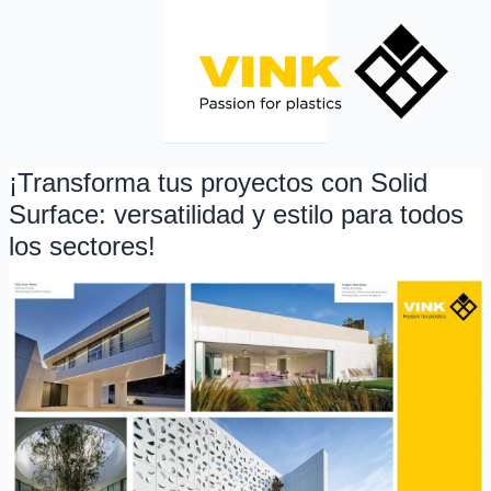
Ir
al
contenido
¡Transforma tus proyectos con Solid
¡Transforma
tus
Surface: versatilidad y estilo para todos
proyectos
los sectores!
con
Solid
Surface:
versatilidad
y
estilo
para
todos
los
sectores!