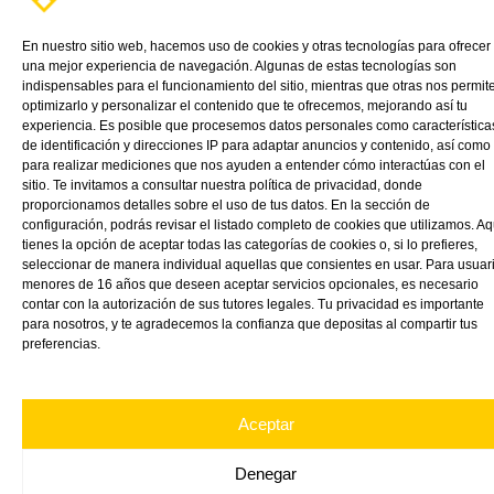
y
uso
En nuestro sitio web, hacemos uso de cookies y otras tecnologías para ofrecer
una mejor experiencia de navegación. Algunas de estas tecnologías son
indispensables para el funcionamiento del sitio, mientras que otras nos permit
optimizarlo y personalizar el contenido que te ofrecemos, mejorando así tu
experiencia. Es posible que procesemos datos personales como característica
En exteriores o interiores, para un hotel, restaurant o un simple
de identificación y direcciones IP para adaptar anuncios y contenido, así como
bowl, la imaginación es el límite para darle forma
para realizar mediciones que nos ayuden a entender cómo interactúas con el
sitio. Te invitamos a consultar nuestra política de privacidad, donde
proporcionamos detalles sobre el uso de tus datos. En la sección de
Read More »
configuración, podrás revisar el listado completo de cookies que utilizamos. Aq
tienes la opción de aceptar todas las categorías de cookies o, si lo prefieres,
seleccionar de manera individual aquellas que consientes en usar. Para usuar
menores de 16 años que deseen aceptar servicios opcionales, es necesario
contar con la autorización de sus tutores legales. Tu privacidad es importante
para nosotros, y te agradecemos la confianza que depositas al compartir tus
preferencias.
TIENDA ONLINE
PRODUCTOS
APLICACIONES
CATÁLOGOS
NOTICIAS
CONTÁCTANOS
VINK
Aceptar
Denegar