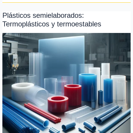
Plásticos semielaborados:
Plásticos
semielaborados:
Termoplásticos y termoestables
Termoplásticos
y
termoestables