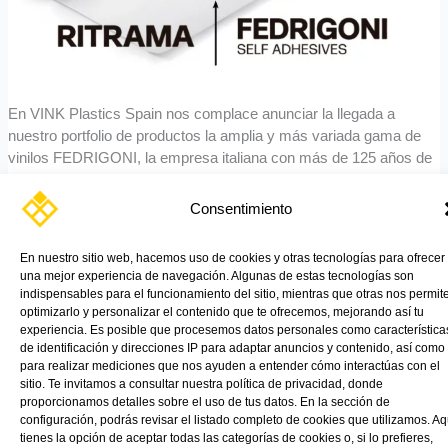
En VINK Plastics Spain nos complace anunciar la llegada a
nuestro portfolio de productos la amplia y más variada gama de
vinilos FEDRIGONI, la empresa italiana con más de 125 años de
trayectoria en la producción de papeles especiales. Al mismo
tiempo queremos comunicar que FEDRIGONI inaugura su
Consentimiento
división totalmente dedicada al diseño y producción de materiales
autoadhesivos con la integración de la reconocida marca
En nuestro sitio web, hacemos uso de cookies y otras tecnologías para ofrecer
RITRAMA y VINK Plastics Spain su nuevo distribuidor oficial en
una mejor experiencia de navegación. Algunas de estas tecnologías son
España.
indispensables para el funcionamiento del sitio, mientras que otras nos permit
optimizarlo y personalizar el contenido que te ofrecemos, mejorando así tu
experiencia. Es posible que procesemos datos personales como característica
Read More »
de identificación y direcciones IP para adaptar anuncios y contenido, así como
para realizar mediciones que nos ayuden a entender cómo interactúas con el
sitio. Te invitamos a consultar nuestra política de privacidad, donde
proporcionamos detalles sobre el uso de tus datos. En la sección de
configuración, podrás revisar el listado completo de cookies que utilizamos. Aq
tienes la opción de aceptar todas las categorías de cookies o, si lo prefieres,