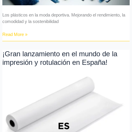
Los plásticos en la moda deportiva. Mejorando el rendimiento, la
comodidad y la sostenibilidad
Read More »
¡Gran lanzamiento en el mundo de la
¡Gran
lanzamiento
impresión y rotulación en España!
en
el
mundo
de
la
impresión
y
rotulación
en
España!