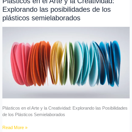
Plásticos en el Arte y la Creatividad:
en
Explorando las posibilidades de los
el
plásticos semielaborados
Arte
y
la
Creatividad:
Explorando
las
posibilidades
de
los
plásticos
semielaborados
Plásticos en el Arte y la Creatividad: Explorando las Posibilidades
de los Plásticos Semielaborados
Read More »