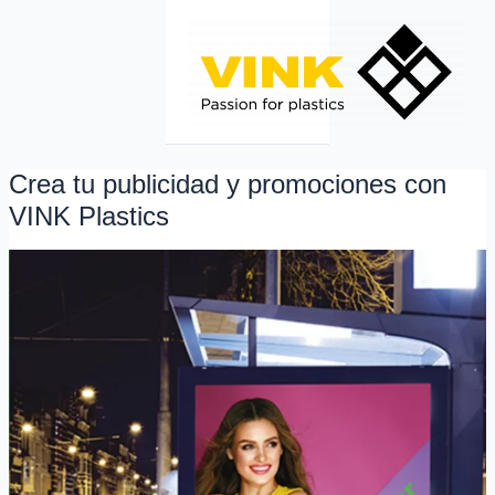
Ir
al
contenido
Crea tu publicidad y promociones con
Crea
tu
VINK Plastics
publicidad
y
promociones
con
VINK
Plastics