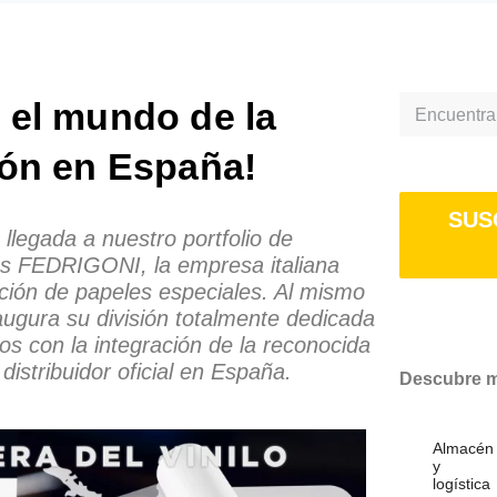
 el mundo de la
Search
ión en España!
SUS
llegada a nuestro portfolio de
os FEDRIGONI, la empresa italiana
ción de papeles especiales. Al mismo
ura su división totalmente dedicada
os con la integración de la reconocida
stribuidor oficial en España.
Descubre má
Almacén
y
logística