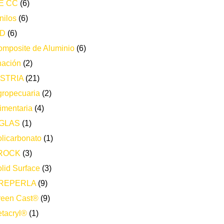
E CC
(6)
nilos
(6)
ND
(6)
mposite de Aluminio
(6)
nación
(2)
STRIA
(21)
ropecuaria
(2)
imentaria
(4)
GLAS
(1)
licarbonato
(1)
ROCK
(3)
lid Surface
(3)
REPERLA
(9)
reen Cast®
(9)
tacryl®
(1)