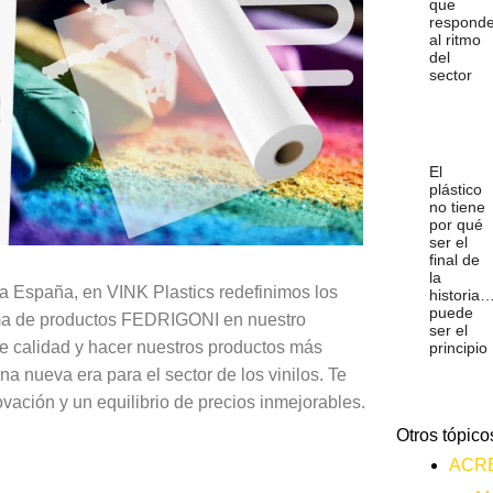
que
respond
al ritmo
del
sector
El
plástico
no tiene
por qué
ser el
final de
la
ra España, en VINK Plastics redefinimos los
historia
puede
ma de productos FEDRIGONI en nuestro
ser el
de calidad y hacer nuestros productos más
principio
a nueva era para el sector de los vinilos. Te
vación y un equilibrio de precios inmejorables.
Otros tópico
ACR