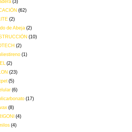
adera
(3)
CACIÓN
(62)
ITE
(2)
do de Abeja
(2)
STRUCCIÓN
(10)
OTECH
(2)
liestireno
(1)
EL
(2)
LON
(23)
xpet
(5)
lular
(6)
licarbonato
(17)
vax
(8)
IGONI
(4)
nilos
(4)