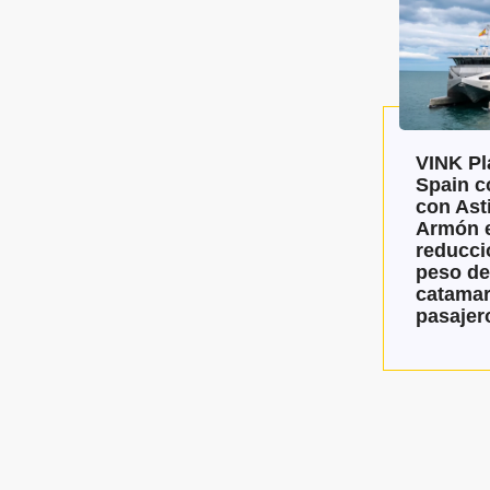
VINK Pl
Spain c
con Asti
Armón e
reducci
peso de
catamar
pasajer