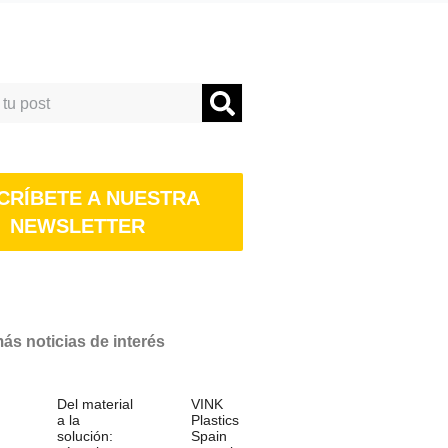
CRÍBETE A NUESTRA
NEWSLETTER
s noticias de interés
Del material
VINK
a la
Plastics
solución:
Spain