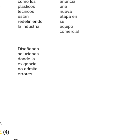
cómo los
anuncia
e
plásticos
una
técnicos
nueva
están
etapa en
redefiniendo
su
la industria
equipo
comercial
Diseñando
soluciones
donde la
exigencia
no admite
errores
…
s
E
(4)