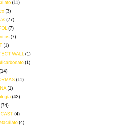
rilato
(11)
co
(3)
ias
(77)
FOL
(7)
nilos
(7)
T
(1)
TECT WALL
(1)
licarbonato
(1)
(14)
ORMAS
(11)
ONA
(1)
logía
(43)
(74)
 CAST
(4)
tacrilato
(4)