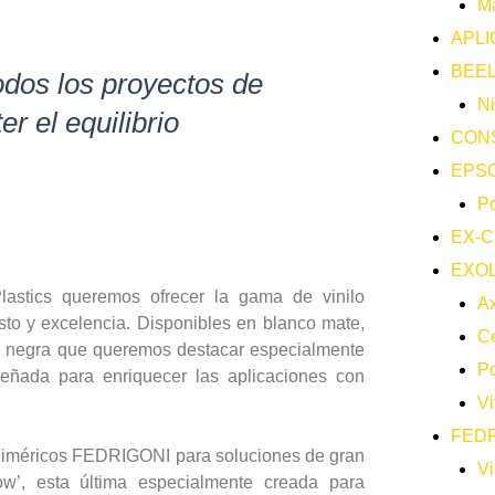
M
APLI
BEEL
odos los proyectos de
Ni
r el equilibrio
CON
EPS
Po
EX-C
EXO
stics queremos ofrecer la gama de vinilo
A
to y excelencia. Disponibles en blanco mate,
Ce
era negra que queremos destacar especialmente
Po
señada para enriquecer las aplicaciones con
Vi
FEDR
poliméricos FEDRIGONI para soluciones de gran
Vi
low’, esta última especialmente creada para