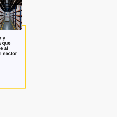
 y
a que
e al
l sector