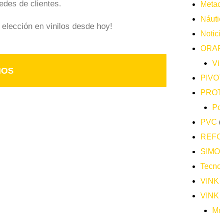
edes de clientes.
Metac
Náuti
lección en vinilos desde hoy!
Notic
ORA
Vi
NOS
PIVO
PRO
Po
PVC
REF
SIM
Tecno
VINK
VINK
Me