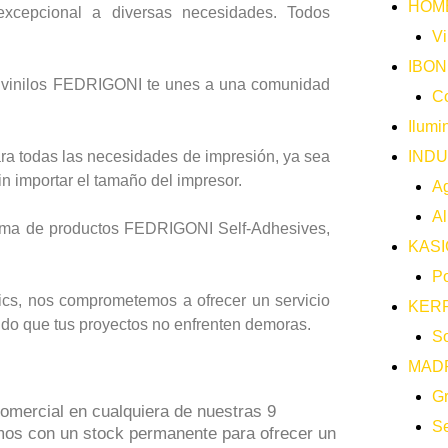
HOM
excepcional a diversas necesidades. Todos
Vi
IBO
s vinilos FEDRIGONI te unes a una comunidad
Co
Ilumi
INDU
para todas las necesidades de impresión, ya sea
sin importar el tamaño del impresor.
Ag
Al
ama de productos FEDRIGONI Self-Adhesives,
KASI
.
Po
ics, nos comprometemos a ofrecer un servicio
KER
ndo que tus proyectos no enfrenten demoras.
So
MAD
G
mercial en cualquiera de nuestras 9
Se
mos con un stock permanente para ofrecer un