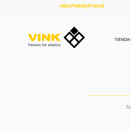
#BeVinkMyFriend
TIENDA
To