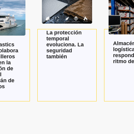
La protección
temporal
Almacén
evoluciona. La
astics
logístic
seguridad
olabora
respond
también
lleros
ritmo de
n la
ón de
l
án de
os