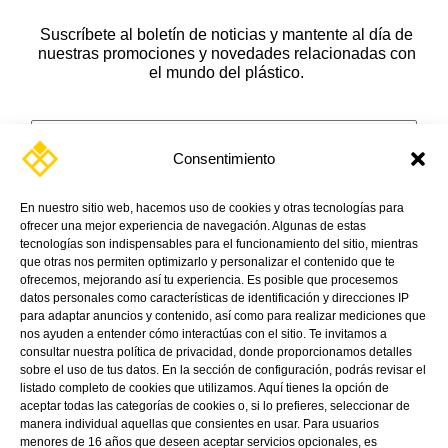
Suscríbete al boletín de noticias y mantente al día de
nuestras promociones y novedades relacionadas con
el mundo del plástico.
Name
Apellido
Consentimiento
Email
En nuestro sitio web, hacemos uso de cookies y otras tecnologías para
ofrecer una mejor experiencia de navegación. Algunas de estas
tecnologías son indispensables para el funcionamiento del sitio, mientras
Message
que otras nos permiten optimizarlo y personalizar el contenido que te
ofrecemos, mejorando así tu experiencia. Es posible que procesemos
datos personales como características de identificación y direcciones IP
para adaptar anuncios y contenido, así como para realizar mediciones que
nos ayuden a entender cómo interactúas con el sitio. Te invitamos a
consultar nuestra política de privacidad, donde proporcionamos detalles
Recibir
*Quiero recibir el Boletín de noticias y ofertas
sobre el uso de tus datos. En la sección de configuración, podrás revisar el
listado completo de cookies que utilizamos. Aquí tienes la opción de
especiales
aceptar todas las categorías de cookies o, si lo prefieres, seleccionar de
manera individual aquellas que consientes en usar. Para usuarios
Autorizo
*AUTORIZO el tratamiento de mis datos personales
menores de 16 años que deseen aceptar servicios opcionales, es