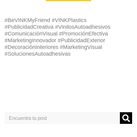
#BeVINKMyFriend #VINKPlastics
#PublicidadCreativa #VinilosAutoadhesivos
#ComunicaciónVisual #PromociónEfectiva
#MarketingInnovador #PublicidadExterior
#DecoraciónInteriores #MarketingVisual
#SolucionesAutoadhesivas
Search