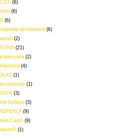
E CC
(6)
nilos
(6)
ND
(6)
mposite de Aluminio
(6)
nación
(2)
STRIA
(21)
ropecuaria
(2)
imentaria
(4)
GLAS
(1)
licarbonato
(1)
ROCK
(3)
lid Surface
(3)
REPERLA
(9)
reen Cast®
(9)
tacryl®
(1)