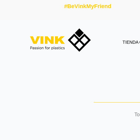
#BeVinkMyFriend
TIENDA
To