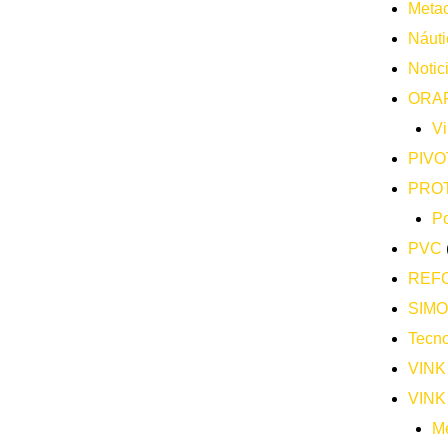
Metac
Náuti
Notic
ORA
Vi
PIVO
PRO
Po
PVC
REF
SIM
Tecno
VINK
VINK
Me