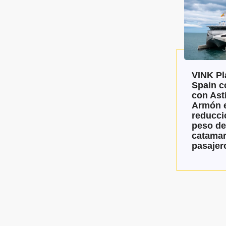
VINK Pl
Spain c
con Asti
Armón e
reducci
peso de
catamar
pasajer