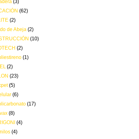
adera
(3)
CACIÓN
(62)
ITE
(2)
do de Abeja
(2)
STRUCCIÓN
(10)
OTECH
(2)
liestireno
(1)
EL
(2)
LON
(23)
xpet
(5)
lular
(6)
licarbonato
(17)
vax
(8)
IGONI
(4)
nilos
(4)