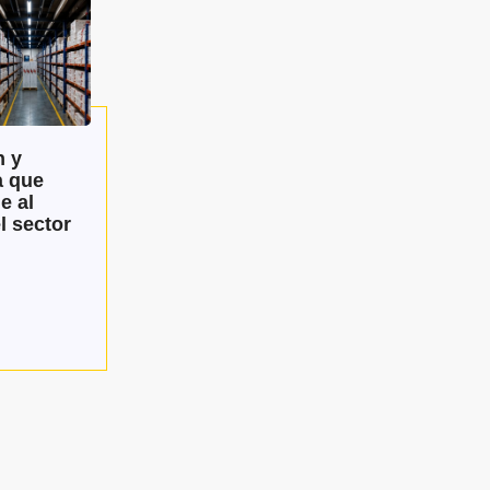
 y
a que
e al
l sector