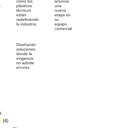
cómo los
anuncia
e
plásticos
una
técnicos
nueva
están
etapa en
redefiniendo
su
la industria
equipo
comercial
Diseñando
soluciones
donde la
exigencia
no admite
errores
…
s
E
(4)