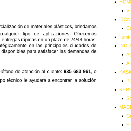
HOM
Vi
IBO
rcialización de materiales plásticos, brindamos
Co
alquier tipo de aplicaciones. Ofrecemos
Ilumi
 entregas rápidas en un plazo de 24/48 horas.
ratégicamente en las principales ciudades de
INDU
 disponibles para satisfacer las demandas de
Ag
Al
léfono de atención al cliente:
935 683 961
, o
KASI
o técnico le ayudará a encontrar la solución
Po
KER
So
MAD
G
Se