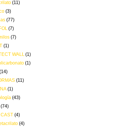
rilato
(11)
co
(3)
ias
(77)
FOL
(7)
nilos
(7)
T
(1)
TECT WALL
(1)
licarbonato
(1)
(14)
ORMAS
(11)
ONA
(1)
logía
(43)
(74)
 CAST
(4)
tacrilato
(4)