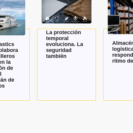
La protección
temporal
Almacén
evoluciona. La
astics
logístic
seguridad
olabora
respond
también
lleros
ritmo de
n la
ón de
l
án de
os