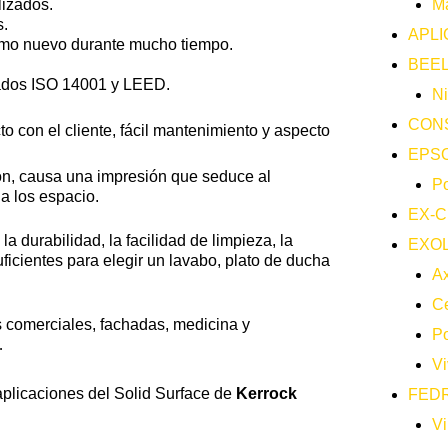
M
lizados.
s.
APLI
como nuevo durante mucho tiempo.
BEEL
icados ISO 14001 y LEED.
Ni
CON
to con el cliente, fácil mantenimiento y aspecto
EPS
ión, causa una impresión que seduce al
Po
a los espacio.
EX-C
la durabilidad, la facilidad de limpieza, la
EXO
icientes para elegir un lavabo, plato de ducha
A
Ce
 comerciales, fachadas, medicina y
Po
…
Vi
plicaciones del Solid Surface de
Kerrock
FEDR
Vi