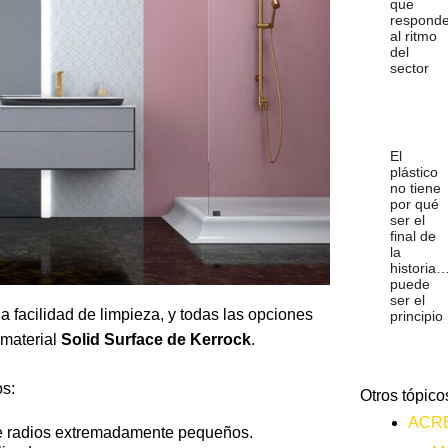
que
respond
al ritmo
del
sector
El
plástico
no tiene
por qué
ser el
final de
la
historia
puede
ser el
la facilidad de limpieza, y todas las opciones
principio
 material
Solid Surface de
Kerrock
.
os:
Otros tópico
ACR
 de radios extremadamente pequeños.