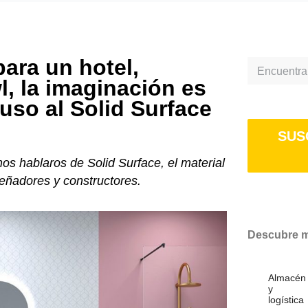
para un hotel,
Search
l, la imaginación es
 uso al Solid Surface
SUS
s hablaros de Solid Surface, el material
iseñadores y constructores.
Descubre má
Almacén
y
logística