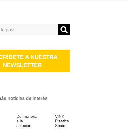
CRÍBETE A NUESTRA
NEWSLETTER
s noticias de interés
Del material
VINK
a la
Plastics
solución:
Spain