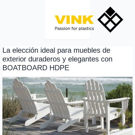
Ir
al
contenido
La elección ideal para muebles de
La
elección
exterior duraderos y elegantes con
ideal
BOATBOARD HDPE
para
muebles
de
exterior
duraderos
y
elegantes
con
BOATBOARD
HDPE