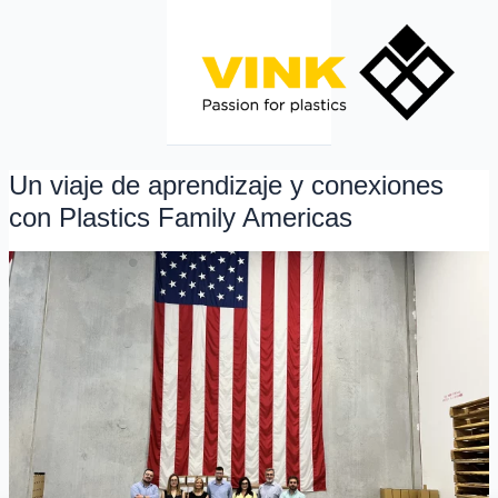
Ir
al
contenido
Un viaje de aprendizaje y conexiones
Un
viaje
con Plastics Family Americas
de
aprendizaje
y
conexiones
con
Plastics
Family
Americas