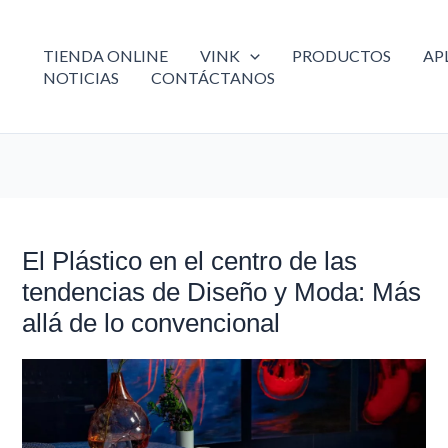
TIENDA ONLINE
VINK
PRODUCTOS
AP
NOTICIAS
CONTÁCTANOS
El Plástico en el centro de las
El
Plástico
tendencias de Diseño y Moda: Más
en
allá de lo convencional
el
centro
de
las
tendencias
de