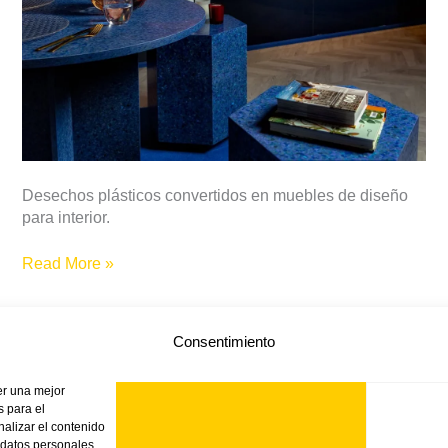
Diseño
y
Moda:
Más
allá
de
lo
convencional
Desechos plásticos convertidos en muebles de diseño
para interior.
Read More »
Consentimiento
er una mejor
 para el
nalizar el contenido
 datos personales