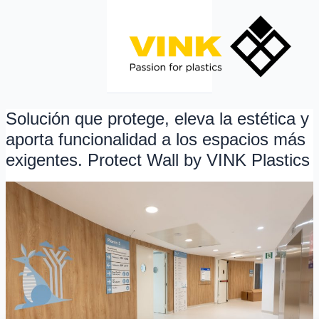
Ir
al
contenido
Solución que protege, eleva la estética y
Solución
que
aporta funcionalidad a los espacios más
protege,
exigentes. Protect Wall by VINK Plastics
eleva
la
estética
y
aporta
funcionalidad
a
los
espacios
más