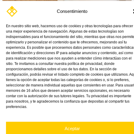
exigentes.
Protect
Consentimiento
Wall
by
En nuestro sitio web, hacemos uso de cookies y otras tecnologías para ofrecer
VINK
una mejor experiencia de navegación. Algunas de estas tecnologías son
Plastics
indispensables para el funcionamiento del sitio, mientras que otras nos permit
Solución que protege, eleva la estética y aporta funcionalidad a los
optimizarlo y personalizar el contenido que te ofrecemos, mejorando así tu
espacios más exigentes En VINK Plastics creemos que los […]
experiencia. Es posible que procesemos datos personales como característica
de identificación y direcciones IP para adaptar anuncios y contenido, así como
Read More »
para realizar mediciones que nos ayuden a entender cómo interactúas con el
sitio. Te invitamos a consultar nuestra política de privacidad, donde
proporcionamos detalles sobre el uso de tus datos. En la sección de
configuración, podrás revisar el listado completo de cookies que utilizamos. Aq
tienes la opción de aceptar todas las categorías de cookies o, si lo prefieres,
seleccionar de manera individual aquellas que consientes en usar. Para usuar
menores de 16 años que deseen aceptar servicios opcionales, es necesario
contar con la autorización de sus tutores legales. Tu privacidad es importante
para nosotros, y te agradecemos la confianza que depositas al compartir tus
preferencias.
Aceptar