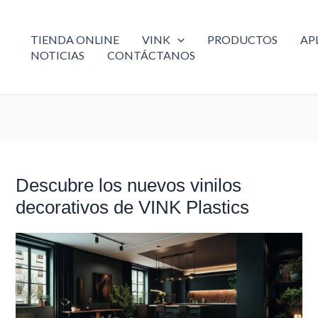
TIENDA ONLINE
VINK
PRODUCTOS
AP
NOTICIAS
CONTÁCTANOS
Descubre los nuevos vinilos
Descubre
los
decorativos de VINK Plastics
nuevos
vinilos
decorativos
de
VINK
Plastics