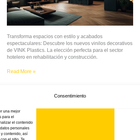
Transforma espacios con estilo y acabados
espectaculares: Descubre los nuevos vinilos decorativos
de VINK Plastics. La elección perfecta para el sector
hotelero en rehabilitación y construcción.
Read More »
Consentimiento
er una mejor
 para el
nalizar el contenido
 datos personales
TIENDA ONLINE
VINK
NOTICIAS
PRODUC
 y contenido, así
on el sitio. Te