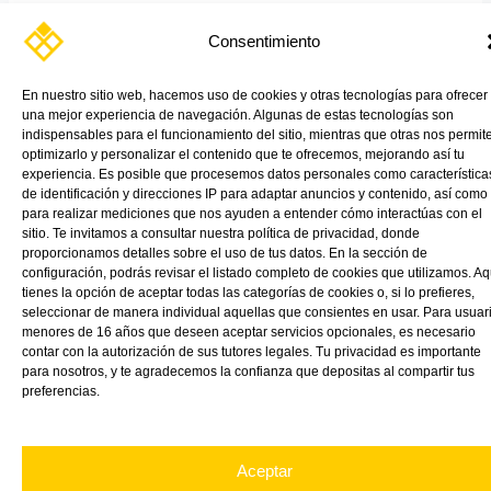
VINK Plastics Spain contribuye en la transformación del nuevo
Consentimiento
espacio en el Port Olímpic de Barcelona con GreenCast,
metacrilato 100% […]
En nuestro sitio web, hacemos uso de cookies y otras tecnologías para ofrecer
Read More »
una mejor experiencia de navegación. Algunas de estas tecnologías son
indispensables para el funcionamiento del sitio, mientras que otras nos permit
optimizarlo y personalizar el contenido que te ofrecemos, mejorando así tu
experiencia. Es posible que procesemos datos personales como característica
de identificación y direcciones IP para adaptar anuncios y contenido, así como
para realizar mediciones que nos ayuden a entender cómo interactúas con el
sitio. Te invitamos a consultar nuestra política de privacidad, donde
proporcionamos detalles sobre el uso de tus datos. En la sección de
configuración, podrás revisar el listado completo de cookies que utilizamos. Aq
tienes la opción de aceptar todas las categorías de cookies o, si lo prefieres,
seleccionar de manera individual aquellas que consientes en usar. Para usuar
menores de 16 años que deseen aceptar servicios opcionales, es necesario
contar con la autorización de sus tutores legales. Tu privacidad es importante
para nosotros, y te agradecemos la confianza que depositas al compartir tus
preferencias.
Aceptar