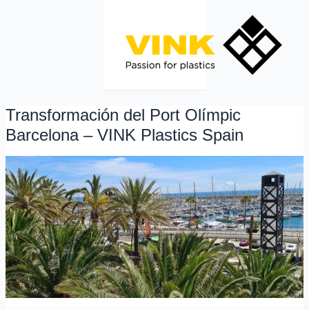
Ir
al
contenido
Transformación del Port Olímpic
Transformación
del
Barcelona – VINK Plastics Spain
Port
Olímpic
Barcelona
–
VINK
Plastics
Spain