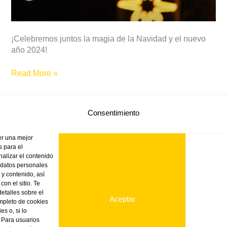
¡Celebremos juntos la magia de la Navidad y el nuevo
año 2024!
Read More »
Consentimiento
er una mejor
 para el
nalizar el contenido
 datos personales
TIENDA ONLINE
VINK
NOTICIAS
PRODUC
 y contenido, así
on el sitio. Te
etalles sobre el
Aceptar
ompleto de cookies
es o, si lo
. Para usuarios