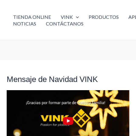
TIENDA ONLINE
VINK
PRODUCTOS
AP
NOTICIAS
CONTÁCTANOS
Mensaje de Navidad VINK
Mensaje
de
Navidad
VINK