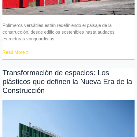
de
la
construcción
Polímeros versátiles están redefiniendo el paisaje de la
construcción, desde edificios sostenibles hasta audaces
estructuras vanguardistas.
Read More »
Transformación de espacios: Los
Transformación
de
plásticos que definen la Nueva Era de la
espacios:
Construcción
Los
plásticos
que
definen
la
Nueva
Era