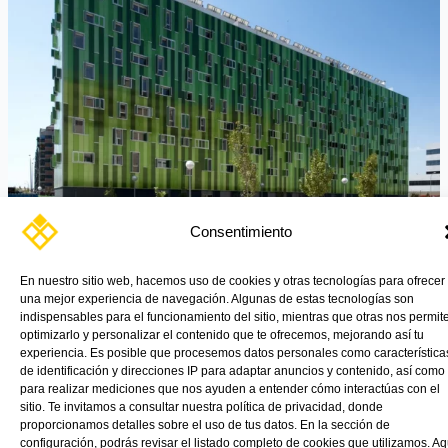
de
la
Construcción
Consentimiento
En nuestro sitio web, hacemos uso de cookies y otras tecnologías para ofrecer
una mejor experiencia de navegación. Algunas de estas tecnologías son
indispensables para el funcionamiento del sitio, mientras que otras nos permit
optimizarlo y personalizar el contenido que te ofrecemos, mejorando así tu
experiencia. Es posible que procesemos datos personales como característica
Polímeros versátiles están redefiniendo el paisaje de la
de identificación y direcciones IP para adaptar anuncios y contenido, así como
construcción, desde edificios sostenibles hasta audaces
para realizar mediciones que nos ayuden a entender cómo interactúas con el
estructuras vanguardistas.
sitio. Te invitamos a consultar nuestra política de privacidad, donde
proporcionamos detalles sobre el uso de tus datos. En la sección de
configuración, podrás revisar el listado completo de cookies que utilizamos. Aq