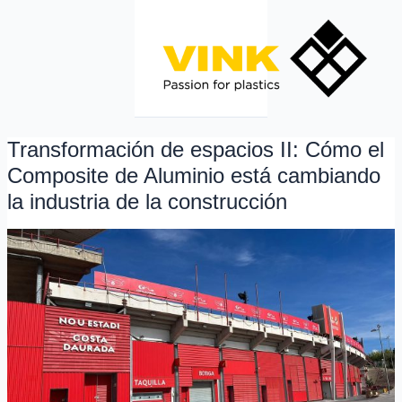
Ir
al
contenido
Transformación de espacios II: Cómo el
Transformación
de
Composite de Aluminio está cambiando
espacios
la industria de la construcción
II:
Cómo
el
Composite
de
Aluminio
está
cambiando
la
industria