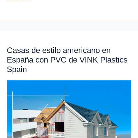
Casas de estilo americano en
Casas
de
España con PVC de VINK Plastics
estilo
Spain
americano
en
España
con
PVC
de
VINK
Plastics
Spain