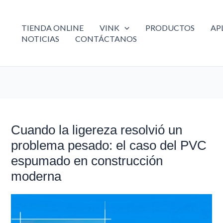
TIENDA ONLINE
VINK
PRODUCTOS
AP
NOTICIAS
CONTÁCTANOS
Cuando la ligereza resolvió un
Cuando
la
problema pesado: el caso del PVC
ligereza
espumado en construcción
resolvió
un
moderna
problema
pesado:
el
caso