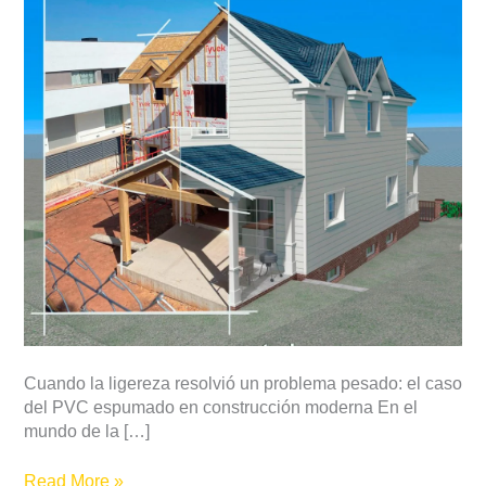
del
PVC
espumado
en
construcción
moderna
Cuando la ligereza resolvió un problema pesado: el caso
del PVC espumado en construcción moderna En el
mundo de la […]
Read More »