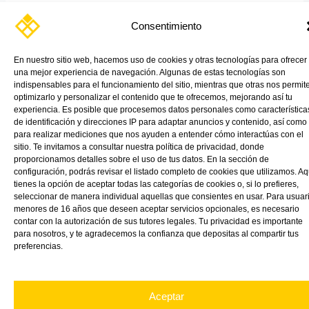
La protección temporal que marca la diferencia en construcción,
Consentimiento
rehabilitación e interiorismo Durante una reforma, una
rehabilitación o la instalación […]
En nuestro sitio web, hacemos uso de cookies y otras tecnologías para ofrecer
una mejor experiencia de navegación. Algunas de estas tecnologías son
Read More »
indispensables para el funcionamiento del sitio, mientras que otras nos permit
optimizarlo y personalizar el contenido que te ofrecemos, mejorando así tu
experiencia. Es posible que procesemos datos personales como característica
de identificación y direcciones IP para adaptar anuncios y contenido, así como
para realizar mediciones que nos ayuden a entender cómo interactúas con el
sitio. Te invitamos a consultar nuestra política de privacidad, donde
proporcionamos detalles sobre el uso de tus datos. En la sección de
configuración, podrás revisar el listado completo de cookies que utilizamos. Aq
tienes la opción de aceptar todas las categorías de cookies o, si lo prefieres,
seleccionar de manera individual aquellas que consientes en usar. Para usuar
menores de 16 años que deseen aceptar servicios opcionales, es necesario
contar con la autorización de sus tutores legales. Tu privacidad es importante
para nosotros, y te agradecemos la confianza que depositas al compartir tus
preferencias.
Aceptar