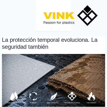
Ir
al
contenido
La protección temporal evoluciona. La
La
protección
seguridad también
temporal
evoluciona.
La
seguridad
también