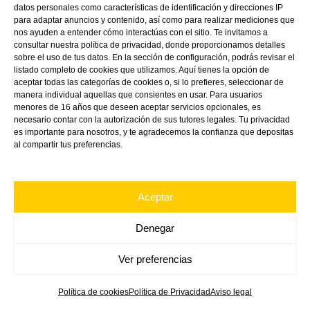
datos personales como características de identificación y direcciones IP
para adaptar anuncios y contenido, así como para realizar mediciones que
nos ayuden a entender cómo interactúas con el sitio. Te invitamos a
consultar nuestra política de privacidad, donde proporcionamos detalles
sobre el uso de tus datos. En la sección de configuración, podrás revisar el
listado completo de cookies que utilizamos. Aquí tienes la opción de
aceptar todas las categorías de cookies o, si lo prefieres, seleccionar de
manera individual aquellas que consientes en usar. Para usuarios
menores de 16 años que deseen aceptar servicios opcionales, es
Linkedin
Directions
Youtube
necesario contar con la autorización de sus tutores legales. Tu privacidad
es importante para nosotros, y te agradecemos la confianza que depositas
al compartir tus preferencias.
Aceptar
Denegar
Ver preferencias
Política de cookies
Política de Privacidad
Aviso legal
Copyright ©
2026
VINK Plastics Spain S.L.U.