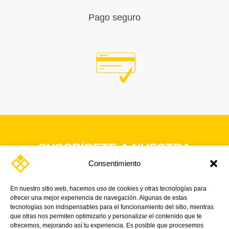
Pago seguro
SUSCRÍBETE A NUESTRA
NEWSLETTER
Consentimiento
¡Y mantente al día con nuestras noticias,
En nuestro sitio web, hacemos uso de cookies y otras tecnologías para
promociones y próximos eventos.
ofrecer una mejor experiencia de navegación. Algunas de estas
tecnologías son indispensables para el funcionamiento del sitio, mientras
que otras nos permiten optimizarlo y personalizar el contenido que te
ofrecemos, mejorando así tu experiencia. Es posible que procesemos