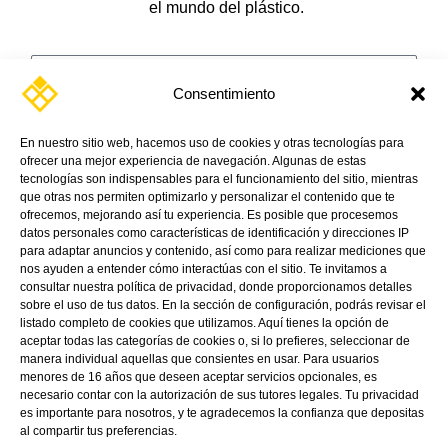
el mundo del plástico.
Name
Apellido
Consentimiento
Email
En nuestro sitio web, hacemos uso de cookies y otras tecnologías para
ofrecer una mejor experiencia de navegación. Algunas de estas
tecnologías son indispensables para el funcionamiento del sitio, mientras
Message
que otras nos permiten optimizarlo y personalizar el contenido que te
ofrecemos, mejorando así tu experiencia. Es posible que procesemos
datos personales como características de identificación y direcciones IP
para adaptar anuncios y contenido, así como para realizar mediciones que
nos ayuden a entender cómo interactúas con el sitio. Te invitamos a
consultar nuestra política de privacidad, donde proporcionamos detalles
Recibir
*Quiero recibir el Boletín de noticias y ofertas
sobre el uso de tus datos. En la sección de configuración, podrás revisar el
listado completo de cookies que utilizamos. Aquí tienes la opción de
especiales
aceptar todas las categorías de cookies o, si lo prefieres, seleccionar de
manera individual aquellas que consientes en usar. Para usuarios
Autorizo
*AUTORIZO el tratamiento de mis datos personales
menores de 16 años que deseen aceptar servicios opcionales, es
con la finalidad de recibir comunicaciones
necesario contar con la autorización de sus tutores legales. Tu privacidad
es importante para nosotros, y te agradecemos la confianza que depositas
comerciales, incluido por correo electrónico y medios
al compartir tus preferencias.
de comunicación electrónica equivalentes.