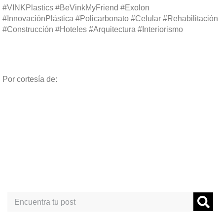
#VINKPlastics #BeVinkMyFriend #Exolon
#InnovaciónPlástica #Policarbonato #Celular #Rehabilitación
#Construcción #Hoteles #Arquitectura #Interiorismo
Por cortesía de:
Search