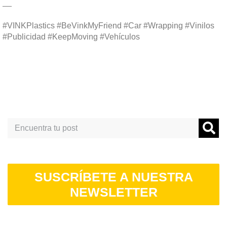
__
#VINKPlastics #BeVinkMyFriend #Car #Wrapping #Vinilos
#Publicidad #KeepMoving #Vehículos
Search
SUSCRÍBETE A NUESTRA
NEWSLETTER