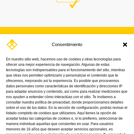
Consentimiento
SUSCRÍBETE A NUESTRA
NEWSLETTER
En nuestro sitio web, hacemos uso de cookies y otras tecnologías para
ofrecer una mejor experiencia de navegación. Algunas de estas
¡Y mantente al día con nuestras noticias,
tecnologías son indispensables para el funcionamiento del sitio, mientras
promociones y próximos eventos.
que otras nos permiten optimizarlo y personalizar el contenido que te
ofrecemos, mejorando así tu experiencia. Es posible que procesemos
datos personales como características de identificación y direcciones IP
para adaptar anuncios y contenido, así como para realizar mediciones que
nos ayuden a entender cómo interactúas con el sitio. Te invitamos a
consultar nuestra política de privacidad, donde proporcionamos detalles
sobre el uso de tus datos. En la sección de configuración, podrás revisar el
listado completo de cookies que utilizamos. Aquí tienes la opción de
aceptar todas las categorías de cookies o, si lo prefieres, seleccionar de
manera individual aquellas que consientes en usar. Para usuarios
menores de 16 años que deseen aceptar servicios opcionales, es