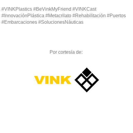
#VINKPlastics #BeVinkMyFriend #VINKCast
#InnovaciónPlástica #Metacrilato #Rehabilitación #Puertos
#Embarcaciones #SolucionesNáuticas
Por cortesía de: