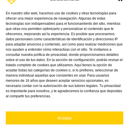
¡Y mantente al día con nuestras noticias,
En nuestro sitio web, hacemos uso de cookies y otras tecnologías para
promociones y próximos eventos.
ofrecer una mejor experiencia de navegación. Algunas de estas
tecnologías son indispensables para el funcionamiento del sitio, mientras
que otras nos permiten optimizarlo y personalizar el contenido que te
ofrecemos, mejorando así tu experiencia. Es posible que procesemos
datos personales como características de identificación y direcciones IP
para adaptar anuncios y contenido, así como para realizar mediciones que
nos ayuden a entender cómo interactúas con el sitio. Te invitamos a
consultar nuestra política de privacidad, donde proporcionamos detalles
sobre el uso de tus datos. En la sección de configuración, podrás revisar el
listado completo de cookies que utilizamos. Aquí tienes la opción de
aceptar todas las categorías de cookies o, si lo prefieres, seleccionar de
manera individual aquellas que consientes en usar. Para usuarios
menores de 16 años que deseen aceptar servicios opcionales, es
Linkedin
Directions
Youtube
necesario contar con la autorización de sus tutores legales. Tu privacidad
es importante para nosotros, y te agradecemos la confianza que depositas
al compartir tus preferencias.
Aceptar