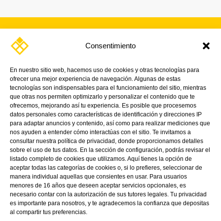
Consentimiento
SUSCRÍBETE A NUESTRA
NEWSLETTER
En nuestro sitio web, hacemos uso de cookies y otras tecnologías para
ofrecer una mejor experiencia de navegación. Algunas de estas
¡Y mantente al día con nuestras noticias,
tecnologías son indispensables para el funcionamiento del sitio, mientras
promociones y próximos eventos.
que otras nos permiten optimizarlo y personalizar el contenido que te
ofrecemos, mejorando así tu experiencia. Es posible que procesemos
datos personales como características de identificación y direcciones IP
para adaptar anuncios y contenido, así como para realizar mediciones que
nos ayuden a entender cómo interactúas con el sitio. Te invitamos a
consultar nuestra política de privacidad, donde proporcionamos detalles
sobre el uso de tus datos. En la sección de configuración, podrás revisar el
listado completo de cookies que utilizamos. Aquí tienes la opción de
aceptar todas las categorías de cookies o, si lo prefieres, seleccionar de
manera individual aquellas que consientes en usar. Para usuarios
menores de 16 años que deseen aceptar servicios opcionales, es
necesario contar con la autorización de sus tutores legales. Tu privacidad
es importante para nosotros, y te agradecemos la confianza que depositas
Linkedin
Directions
Youtube
al compartir tus preferencias.