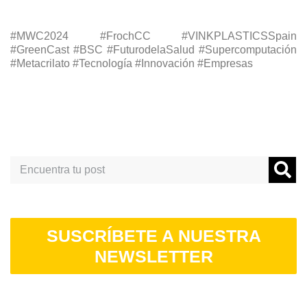
#MWC2024 #FrochCC #VINKPLASTICSSpain
#GreenCast #BSC #FuturodelaSalud #Supercomputación
#Metacrilato #Tecnología #Innovación #Empresas
Search
SUSCRÍBETE A NUESTRA
NEWSLETTER