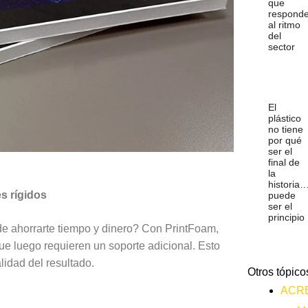
que
respond
al ritmo
del
sector
El
plástico
no tiene
por qué
ser el
final de
la
historia
es rígidos
puede
ser el
principio
de ahorrarte tiempo y dinero? Con PrintFoam,
que luego requieren un soporte adicional. Esto
lidad del resultado.
Otros tópico
ACR