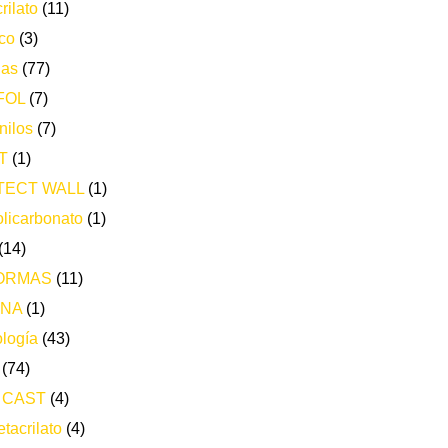
rilato
(11)
co
(3)
ias
(77)
FOL
(7)
nilos
(7)
T
(1)
TECT WALL
(1)
licarbonato
(1)
(14)
ORMAS
(11)
ONA
(1)
logía
(43)
(74)
 CAST
(4)
tacrilato
(4)