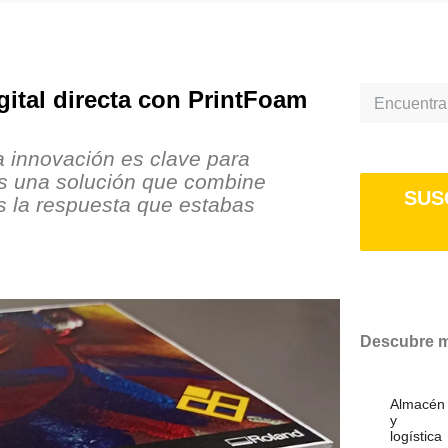
gital directa con PrintFoam
Search
la innovación es clave para
as una solución que combine
SUS
es la respuesta que estabas
Descubre má
Almacén
y
logística