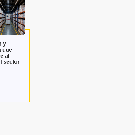
 y
a que
e al
l sector