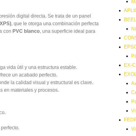
M
APLI
esión digital directa. Se trata de un panel
BEEL
(XPS)
, que le otorga una combinación perfecta
Ni
os con
PVC blanco
, una superficie ideal para
CON
EPS
Po
EX-C
a vida útil y una estructura estable.
EXO
ofrece un acabado perfecto.
nde la calidad visual y estructural es clave.
A
as en materiales y procesos.
Ce
Po
Vi
co.
FEDR
perfecto.
Vi