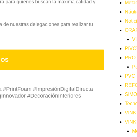
ra para quienes buscan la máxima calidad y
Metac
Náuti
Notic
a de nuestras delegaciones para realizar tu
ORA
Vi
PIVO
PRO
NOS
Po
PVC
REF
 #PrintFoam #ImpresiónDigitalDirecta
SIM
Innovador #DecoraciónInteriores
Tecno
VINK
VINK
Me