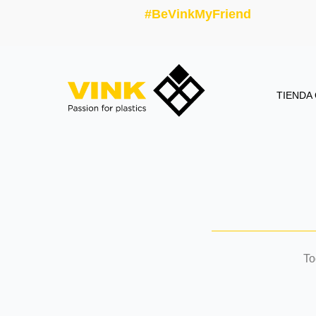
#BeVinkMyFriend
TIENDA
To