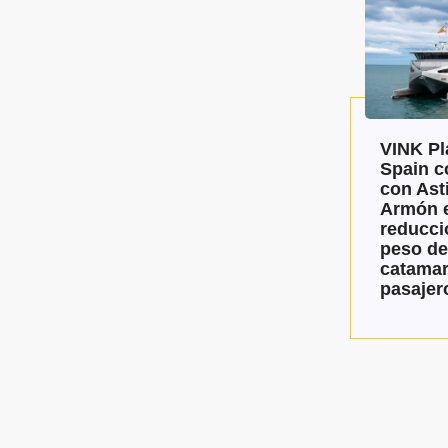
VINK Pl
Spain c
con Asti
Armón e
reducci
peso de
catamar
pasajer