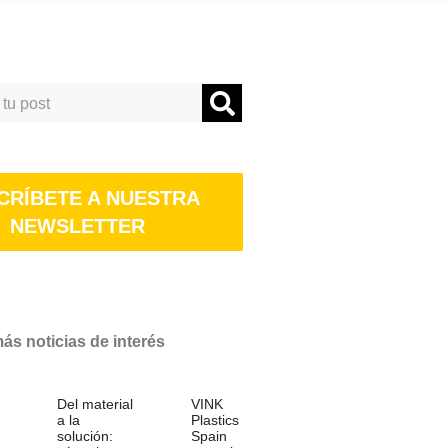
CRÍBETE A NUESTRA
NEWSLETTER
s noticias de interés
Del material
VINK
a la
Plastics
solución:
Spain