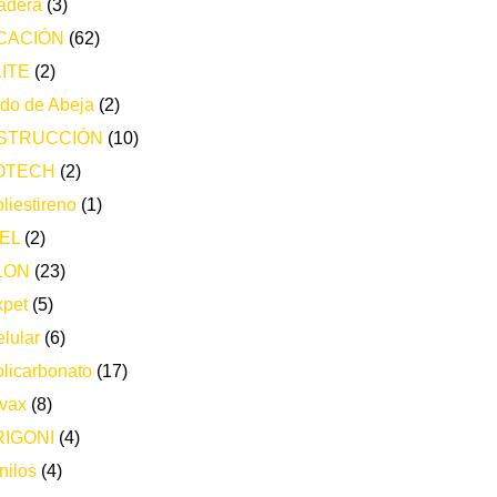
adera
(3)
CACIÓN
(62)
ITE
(2)
do de Abeja
(2)
STRUCCIÓN
(10)
OTECH
(2)
liestireno
(1)
EL
(2)
LON
(23)
xpet
(5)
lular
(6)
licarbonato
(17)
vax
(8)
IGONI
(4)
nilos
(4)