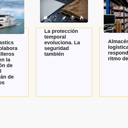
La protección
temporal
Almacén
evoluciona. La
astics
logístic
seguridad
olabora
respond
también
lleros
ritmo de
n la
ón de
l
án de
os