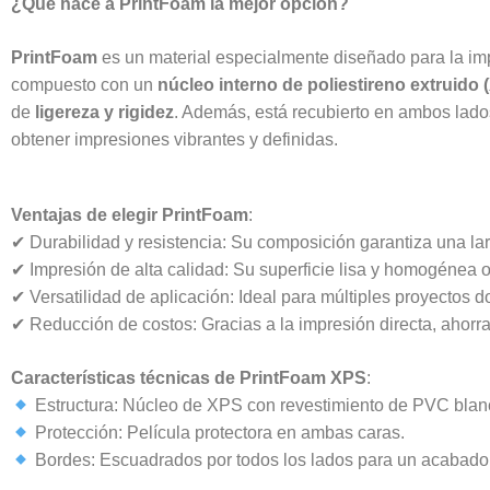
¿Qué hace a PrintFoam la mejor opción?
PrintFoam
es un material especialmente diseñado para la impr
compuesto con un
núcleo interno de poliestireno extruido 
de
ligereza y rigidez
. Además, está recubierto en ambos lad
obtener impresiones vibrantes y definidas.
Ventajas de elegir PrintFoam
:
✔ Durabilidad y resistencia: Su composición garantiza una larg
✔ Impresión de alta calidad: Su superficie lisa y homogénea 
✔ Versatilidad de aplicación: Ideal para múltiples proyectos do
✔ Reducción de costos: Gracias a la impresión directa, ahorr
Características técnicas de PrintFoam XPS
:
Estructura: Núcleo de XPS con revestimiento de PVC blan
Protección: Película protectora en ambas caras.
Bordes: Escuadrados por todos los lados para un acabado 