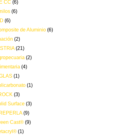
E CC
(6)
nilos
(6)
ND
(6)
mposite de Aluminio
(6)
nación
(2)
STRIA
(21)
ropecuaria
(2)
imentaria
(4)
GLAS
(1)
licarbonato
(1)
ROCK
(3)
lid Surface
(3)
REPERLA
(9)
reen Cast®
(9)
tacryl®
(1)