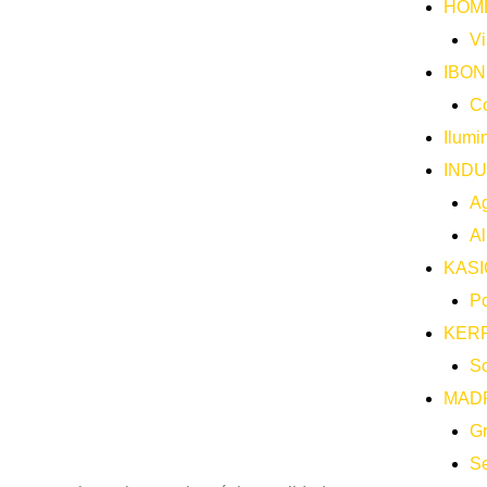
HOM
Vi
IBO
Co
Ilumi
INDU
Ag
Al
KASI
Po
KER
So
MAD
G
Se