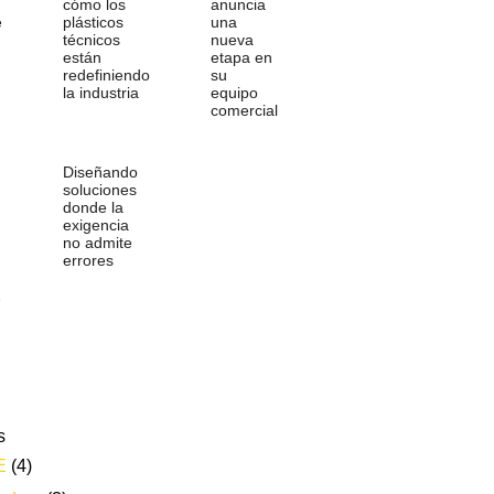
cómo los
anuncia
e
plásticos
una
técnicos
nueva
están
etapa en
redefiniendo
su
la industria
equipo
comercial
Diseñando
soluciones
donde la
exigencia
no admite
errores
…
s
E
(4)