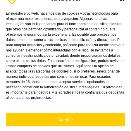
¡Y mantente al día con nuestras noticias,
En nuestro sitio web, hacemos uso de cookies y otras tecnologías para
promociones y próximos eventos.
ofrecer una mejor experiencia de navegación. Algunas de estas
tecnologías son indispensables para el funcionamiento del sitio, mientras
que otras nos permiten optimizarlo y personalizar el contenido que te
ofrecemos, mejorando así tu experiencia. Es posible que procesemos
datos personales como características de identificación y direcciones IP
para adaptar anuncios y contenido, así como para realizar mediciones que
nos ayuden a entender cómo interactúas con el sitio. Te invitamos a
consultar nuestra política de privacidad, donde proporcionamos detalles
sobre el uso de tus datos. En la sección de configuración, podrás revisar el
listado completo de cookies que utilizamos. Aquí tienes la opción de
aceptar todas las categorías de cookies o, si lo prefieres, seleccionar de
manera individual aquellas que consientes en usar. Para usuarios
menores de 16 años que deseen aceptar servicios opcionales, es
Linkedin
Directions
Youtube
necesario contar con la autorización de sus tutores legales. Tu privacidad
es importante para nosotros, y te agradecemos la confianza que depositas
al compartir tus preferencias.
Aceptar