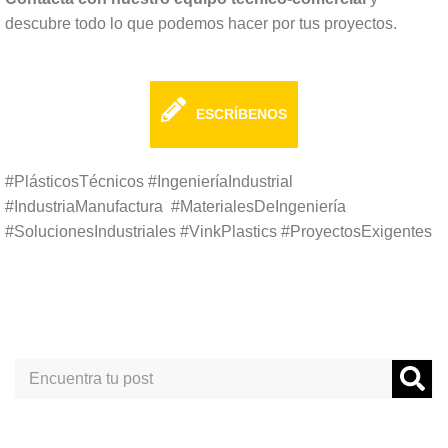
descubre todo lo que podemos hacer por tus proyectos.
ESCRÍBENOS
#PlásticosTécnicos #IngenieríaIndustrial
#IndustriaManufactura #MaterialesDeIngeniería
#SolucionesIndustriales #VinkPlastics #ProyectosExigentes
Search