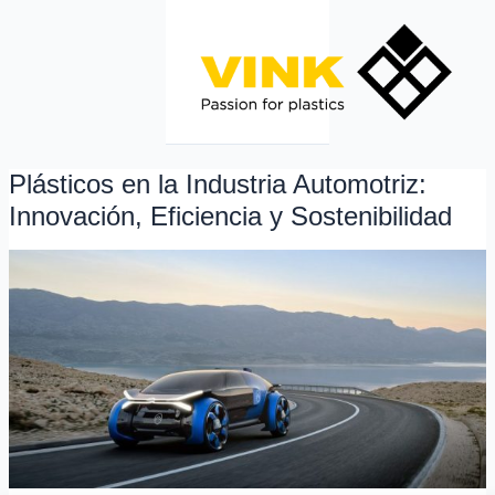
Ir
al
contenido
Plásticos en la Industria Automotriz:
Plásticos
en
Innovación, Eficiencia y Sostenibilidad
la
Industria
Automotriz:
Innovación,
Eficiencia
y
Sostenibilidad