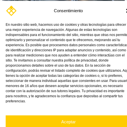
Consentimiento
En nuestro sitio web, hacemos uso de cookies y otras tecnologías para ofrecer
una mejor experiencia de navegación. Algunas de estas tecnologías son
Barreras acústicas de policarbonato: infraestructura que mejora la
indispensables para el funcionamiento del sitio, mientras que otras nos permit
calidad de vida Las autopistas conectan ciudades. Pero también
optimizarlo y personalizar el contenido que te ofrecemos, mejorando así tu
experiencia. Es posible que procesemos datos personales como característica
generan uno de […]
de identificación y direcciones IP para adaptar anuncios y contenido, así como
para realizar mediciones que nos ayuden a entender cómo interactúas con el
Read More »
sitio. Te invitamos a consultar nuestra política de privacidad, donde
proporcionamos detalles sobre el uso de tus datos. En la sección de
configuración, podrás revisar el listado completo de cookies que utilizamos. Aq
tienes la opción de aceptar todas las categorías de cookies o, si lo prefieres,
seleccionar de manera individual aquellas que consientes en usar. Para usuar
menores de 16 años que deseen aceptar servicios opcionales, es necesario
contar con la autorización de sus tutores legales. Tu privacidad es importante
para nosotros, y te agradecemos la confianza que depositas al compartir tus
preferencias.
Aceptar