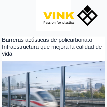
Ir
al
contenido
Barreras acústicas de policarbonato:
Barreras
acústicas
Infraestructura que mejora la calidad de
de
vida
policarbonato:
Infraestructura
que
mejora
la
calidad
de
vida