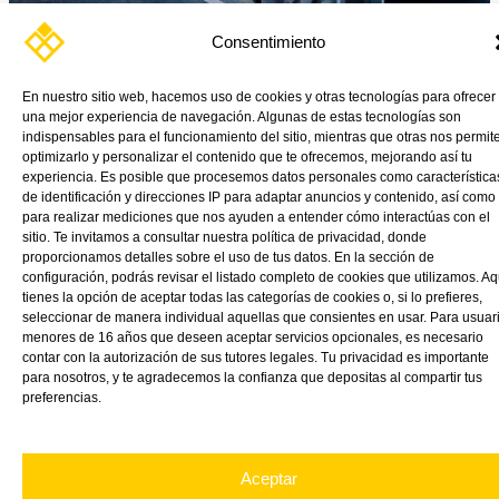
Consentimiento
En nuestro sitio web, hacemos uso de cookies y otras tecnologías para ofrecer
En muchos sectores industriales, hay una pregunta que cada vez
una mejor experiencia de navegación. Algunas de estas tecnologías son
se repite más: ¿Cómo combinar seguridad, ligereza, durabilidad y
indispensables para el funcionamiento del sitio, mientras que otras nos permit
calidad óptica sin comprometer el rendimiento?
optimizarlo y personalizar el contenido que te ofrecemos, mejorando así tu
experiencia. Es posible que procesemos datos personales como característica
Read More »
de identificación y direcciones IP para adaptar anuncios y contenido, así como
para realizar mediciones que nos ayuden a entender cómo interactúas con el
sitio. Te invitamos a consultar nuestra política de privacidad, donde
proporcionamos detalles sobre el uso de tus datos. En la sección de
configuración, podrás revisar el listado completo de cookies que utilizamos. Aq
tienes la opción de aceptar todas las categorías de cookies o, si lo prefieres,
seleccionar de manera individual aquellas que consientes en usar. Para usuar
menores de 16 años que deseen aceptar servicios opcionales, es necesario
contar con la autorización de sus tutores legales. Tu privacidad es importante
para nosotros, y te agradecemos la confianza que depositas al compartir tus
preferencias.
Aceptar