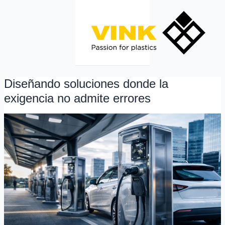
Ir
al
contenido
Diseñando soluciones donde la
Diseñando
soluciones
exigencia no admite errores
donde
la
exigencia
no
admite
errores