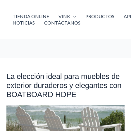
TIENDA ONLINE
VINK
PRODUCTOS
AP
NOTICIAS
CONTÁCTANOS
La elección ideal para muebles de
La
elección
exterior duraderos y elegantes con
ideal
BOATBOARD HDPE
para
muebles
de
exterior
duraderos
y