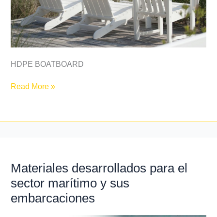
elegantes
con
BOATBOARD
HDPE
HDPE BOATBOARD
Read More »
Materiales desarrollados para el
Materiales
desarrollados
sector marítimo y sus
para
embarcaciones
el
sector