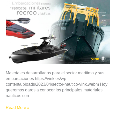
marítimo
y
sus
embarcaciones
Materiales desarrollados para el sector marítimo y sus
embarcaciones https://vink.es/wp-
content/uploads/2023/04/sector-nautico-vink.webm Hoy
queremos daros a conocer los principales materiales
náuticos con
Read More »