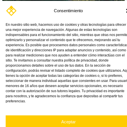
Consentimiento
¿Cómo pueden interactuar los materiales plásticos, la economía
circular y la sostenibilidad? Como distribuidores de metacrilato
(PMMA) en VINK Plastics, […]
En nuestro sitio web, hacemos uso de cookies y otras tecnologías para ofrecer
una mejor experiencia de navegación. Algunas de estas tecnologías son
indispensables para el funcionamiento del sitio, mientras que otras nos permit
Read More »
optimizarlo y personalizar el contenido que te ofrecemos, mejorando así tu
experiencia. Es posible que procesemos datos personales como característica
de identificación y direcciones IP para adaptar anuncios y contenido, así como
para realizar mediciones que nos ayuden a entender cómo interactúas con el
sitio. Te invitamos a consultar nuestra política de privacidad, donde
proporcionamos detalles sobre el uso de tus datos. En la sección de
configuración, podrás revisar el listado completo de cookies que utilizamos. Aq
tienes la opción de aceptar todas las categorías de cookies o, si lo prefieres,
seleccionar de manera individual aquellas que consientes en usar. Para usuar
menores de 16 años que deseen aceptar servicios opcionales, es necesario
contar con la autorización de sus tutores legales. Tu privacidad es importante
para nosotros, y te agradecemos la confianza que depositas al compartir tus
preferencias.
Aceptar