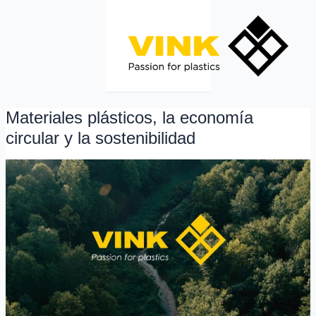
Ir
al
contenido
Materiales plásticos, la economía
Materiales
plásticos,
circular y la sostenibilidad
la
economía
circular
y
la
sostenibilidad